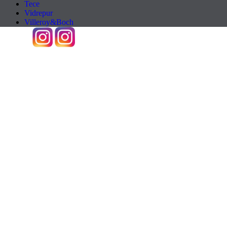
Tece
Vidrepur
Villeroy&Boch