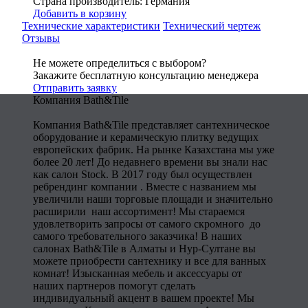
Страна производитель: Германия
Добавить в корзину
Технические характеристики
Технический чертеж
Отзывы
Не можете определиться с выбором?
Закажите бесплатную консультацию менеджера
Отправить заявку
Компания Bath&Tile
Компания Bath&Tile представляет сантехническое
оборудование и керамическую плитку ведущих
европейских фабрик. На рынке Казахстана мы уже
более 20 лет! До недавнего времени вы знали нас
как салон Stock. В 2017 году был осуществлен
ребрендинг компании . Вместе с названием мы
увеличили наши торговые площади и значительно
расширили наш ассортимент! Мы стараемся
удовлетворить запросы от самого скромного до
самого требовательного заказчика! В наших
салонах Bath&Tile в Алматы и Нур-Султане вы
можете приобрести сантехнику и все для ванных
комнат! Изысканная мебель и аксессуары от
наших партнеров помогут сделать
индивидуальный акцент в вашем проекте! Мы