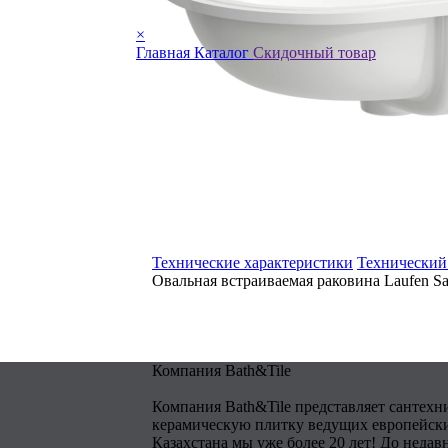
×
Главная
Каталог
Скидочный товар
Технические характеристики
Технический
Овальная встраиваемая раковина Laufen S
Компания Bath&Tile
Компания Bath&Tile представляет сантехн
керамическую плитку ведущих европейски
Казахстана мы уже более 20 лет! До недав