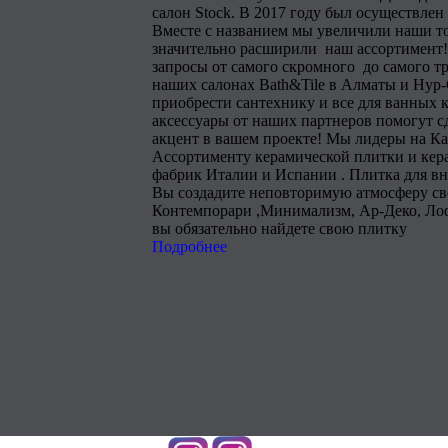
салон Stock. В 2017 году был осуществлен
Вместе с названием мы увеличили наши т
значительно расширили наш ассортимент!
запросы от самого скромного до самого тр
наших салонах Bath&Tile в Алматы и Нур
приобрести сантехнику и все для ванных 
аксессуары от наших партнеров помогут 
акцент в вашем проекте! Мы лидеры на Ка
Ассортименту керамической плитки и кера
фабрик Италии и Испании . Плитка для в
Вы создадите неповторимую атмосферу сво
Контемпорари ,Минимализм, Ар-Деко, Лоф
вы обязательно найдете свою плитку
Подробнее