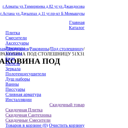
г.Алматы ул.Тимирязева д.82 уг.ул.Джандосова
г.Астана ул.Дауылпаз д.11 уг.пр-кт Б.Момышулы
Главная
Каталог
Плитка
Смесители
Аксессуары
Раковины
ная
/
Продукция
/
Раковины
/
Под столешницу
/
Унитазы
09.1 РАКОВИНА ПОД СТОЛЕШНИЦУ 51X31
Биде
.1 РАКОВИНА ПОД
Мебель
Зеркала
Полотенцесушители
Душ наборы
Ванны
Писсуары
Сливная арматура
Инсталляции
Скидочный товар
Скидочная Плитка
Скидочная Сантехника
Скидочные Смесители
Товаров в корзине
(0)
Очистить корзину