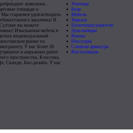
 ребрендинг компании .
Унитазы
орговые площади и
Биде
 Мы стараемся удовлетворить
Мебель
ебовательного заказчика! В
Зеркала
-Султане вы можете
Полотенцесушители
комнат! Изысканная мебель и
Душ наборы
сделать индивидуальный
Ванны
захстанском рынке по
Писсуары
мограниту. У нас более 20
Сливная арматура
нутренних и наружных работ.
Инсталляции
его пространства. Классика,
т, Сканди, Био-дизайн. У нас