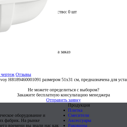
Доступное количество: 0 шт
На заказ
 чертеж
Отзывы
avoy H8189460001091 размером 51x31 см, предназначена для уст
Не можете определиться с выбором?
Закажите бесплатную консультацию менеджера
Отправить заявку
Продукция
Плитка
ическое оборудование и
Смесители
х фабрик. На рынке
Аксессуары
него времени вы знали нас как
Раковины