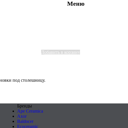
Меню
Добавить в корзину
ановки под столешницу.
Бренды
Ape Ceramica
Axor
Baldocer
Ecoceramic