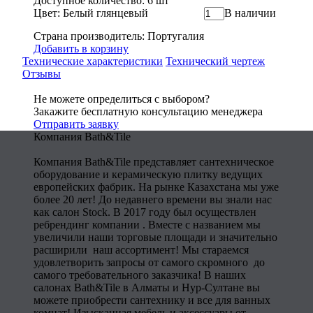
Доступное количество: 6 шт
Цвет: Белый глянцевый
В наличии
Страна производитель: Португалия
Добавить в корзину
Технические характеристики
Технический чертеж
Отзывы
Не можете определиться с выбором?
Закажите бесплатную консультацию менеджера
Отправить заявку
Компания Bath&Tile
Компания Bath&Tile представляет сантехническое
оборудование и керамическую плитку ведущих
европейских фабрик. На рынке Казахстана мы уже
более 20 лет! До недавнего времени вы знали нас
как салон Stock. В 2017 году был осуществлен
ребрендинг компании . Вместе с названием мы
увеличили наши торговые площади и значительно
расширили наш ассортимент! Мы стараемся
удовлетворить запросы от самого скромного до
самого требовательного заказчика! В наших
салонах Bath&Tile в Алматы и Нур-Султане вы
можете приобрести сантехнику и все для ванных
комнат! Изысканная мебель и аксессуары от