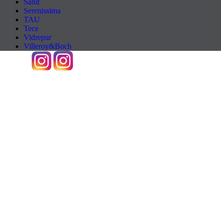
Sanit
Serenissima
TAU
Tece
Vidrepur
Villeroy&Boch