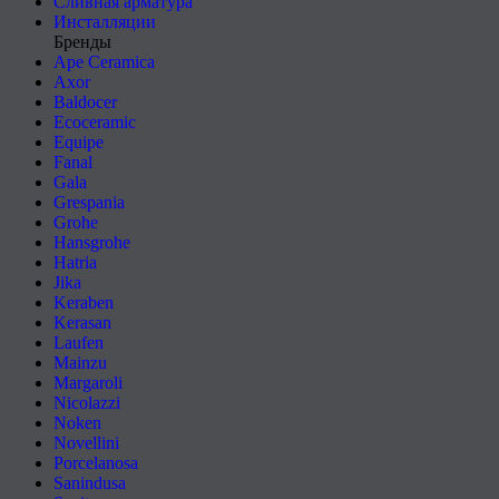
Сливная арматура
Инсталляции
Бренды
Ape Ceramica
Axor
Baldocer
Ecoceramic
Equipe
Fanal
Gala
Grespania
Grohe
Hansgrohe
Hatria
Jika
Keraben
Kerasan
Laufen
Mainzu
Margaroli
Nicolazzi
Noken
Novellini
Porcelanosa
Sanindusa