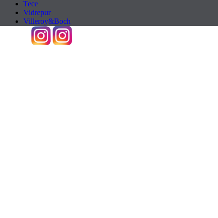
Tece
Vidrepur
Villeroy&Boch