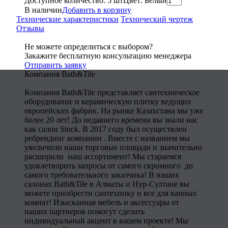
Доступное количество: 5 шт
Цвет: Белый
В наличии
Добавить в корзину
Технические характеристики
Технический чертеж
Отзывы
Не можете определиться с выбором?
Закажите бесплатную консультацию менеджера
Отправить заявку
Компания Bath&Tile
Компания Bath&Tile представляет сантехническое
оборудование и керамическую плитку ведущих
европейских фабрик. На рынке Казахстана мы уже
более 20 лет! До недавнего времени вы знали нас
как салон Stock. В 2017 году был осуществлен
ребрендинг компании . Вместе с названием мы
увеличили наши торговые площади и значительно
расширили наш ассортимент! Мы стараемся
удовлетворить запросы от самого скромного до
самого требовательного заказчика! В наших
салонах Bath&Tile в Алматы и Нур-Султане вы
можете приобрести сантехнику и все для ванных
комнат! Изысканная мебель и аксессуары от
наших партнеров помогут сделать
индивидуальный акцент в вашем проекте! Мы