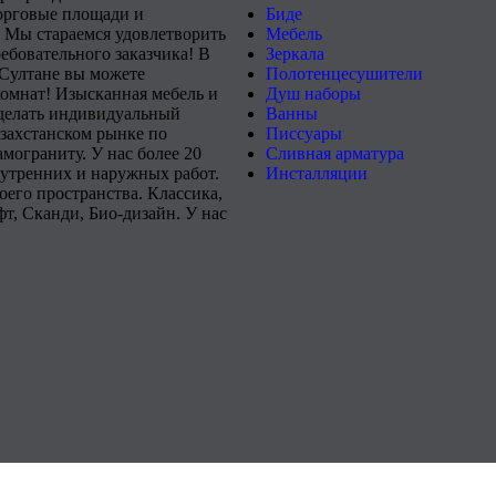
орговые площади и
Биде
 Мы стараемся удовлетворить
Мебель
ебовательного заказчика! В
Зеркала
-Султане вы можете
Полотенцесушители
комнат! Изысканная мебель и
Душ наборы
сделать индивидуальный
Ванны
захстанском рынке по
Писсуары
мограниту. У нас более 20
Сливная арматура
нутренних и наружных работ.
Инсталляции
его пространства. Классика,
т, Сканди, Био-дизайн. У нас