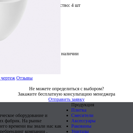
Доступное количество: 4 шт
Цвет: Белый
В наличии
 чертеж
Отзывы
Не можете определиться с выбором?
Закажите бесплатную консультацию менеджера
Отправить заявку
Продукция
Плитка
ическое оборудование и
Смесители
х фабрик. На рынке
Аксессуары
него времени вы знали нас как
Раковины
 ребрендинг компании .
Унитазы