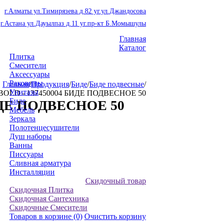
г.Алматы ул.Тимирязева д.82 уг.ул.Джандосова
г.Астана ул.Дауылпаз д.11 уг.пр-кт Б.Момышулы
Главная
Каталог
Плитка
Смесители
Аксессуары
Раковины
Главная
/
Продукция
/
Биде
/
Биде подвесные
/
Унитазы
BOLD - 137450004 БИДЕ ПОДВЕСНОЕ 50
Биде
ИДЕ ПОДВЕСНОЕ 50
Мебель
Зеркала
Полотенцесушители
Душ наборы
Ванны
Писсуары
Сливная арматура
Инсталляции
Скидочный товар
Скидочная Плитка
Скидочная Сантехника
Скидочные Смесители
Товаров в корзине
(0)
Очистить корзину