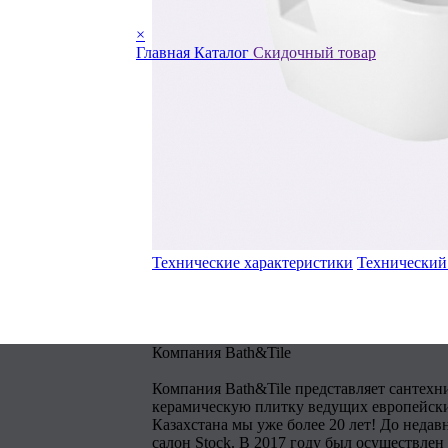
×
Главная
Каталог
Скидочный товар
Технические характеристики
Технический
Компания Bath&Tile
Компания Bath&Tile представляет сантехн
керамическую плитку ведущих европейски
Казахстана мы уже более 20 лет! До недав
салон Stock. В 2017 году был осуществлен