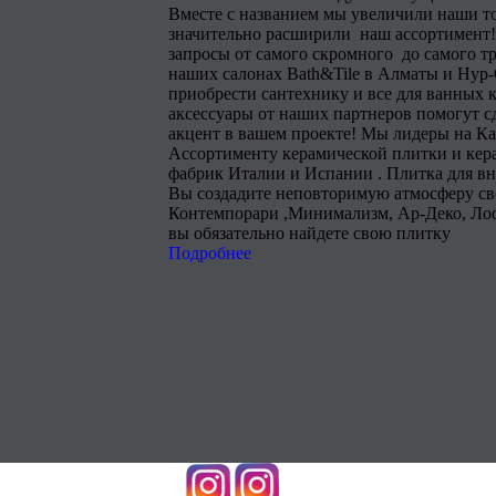
Вместе с названием мы увеличили наши т
значительно расширили наш ассортимент!
запросы от самого скромного до самого тр
наших салонах Bath&Tile в Алматы и Нур
приобрести сантехнику и все для ванных 
аксессуары от наших партнеров помогут 
акцент в вашем проекте! Мы лидеры на Ка
Ассортименту керамической плитки и кера
фабрик Италии и Испании . Плитка для в
Вы создадите неповторимую атмосферу сво
Контемпорари ,Минимализм, Ар-Деко, Лоф
вы обязательно найдете свою плитку
Подробнее