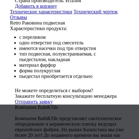
Страна производитель: Италия
Добавить в корзину
Технические характеристики
Технический чертеж
Отзывы
Retro Раковина подвесная
Характеристики продукта:
с переливом
одно отверстие под смеситель
имеются насечки под три отверстия
тип подвесная, полувстраиваемая, с
пьедесталом, накладная
материал фарфор
форма полукруглая
пьедестал приобретается отдельно
Не можете определиться с выбором?
Закажите бесплатную консультацию менеджера
Отправить заявку
Компания Bath&Tile
Компания Bath&Tile представляет сантехническое
оборудование и керамическую плитку ведущих
европейских фабрик. На рынке Казахстана мы уже
более 20 лет! До недавнего времени вы знали нас