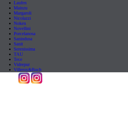
Laufen
Mainzu
Margaroli
Nicolazzi
Noken
Novellini
Porcelanosa
Sanindusa
Sanit
Serenissima
TAU
Tece
Vidrepur
Villeroy&Boch