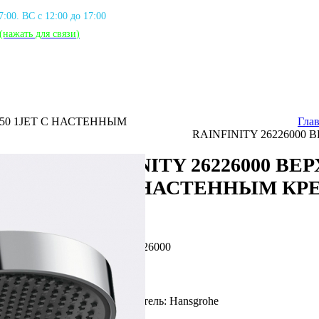
17:00. ВС с 12:00 до 17:00
(нажать для связи
)
250 1JET С НАСТЕННЫМ
Гла
RAINFINITY 26226000
RAINFINITY 26226000 ВЕ
1JET С НАСТЕННЫМ КР
Артикул: HG_26226000
Фирма производитель: Hansgrohe