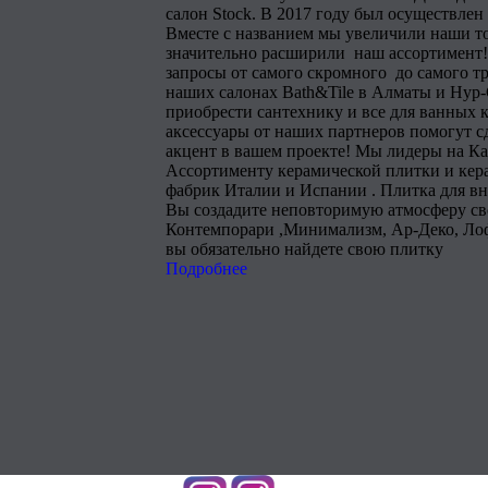
салон Stock. В 2017 году был осуществлен
Вместе с названием мы увеличили наши т
значительно расширили наш ассортимент!
запросы от самого скромного до самого тр
наших салонах Bath&Tile в Алматы и Нур
приобрести сантехнику и все для ванных 
аксессуары от наших партнеров помогут 
акцент в вашем проекте! Мы лидеры на Ка
Ассортименту керамической плитки и кера
фабрик Италии и Испании . Плитка для в
Вы создадите неповторимую атмосферу сво
Контемпорари ,Минимализм, Ар-Деко, Лоф
вы обязательно найдете свою плитку
Подробнее