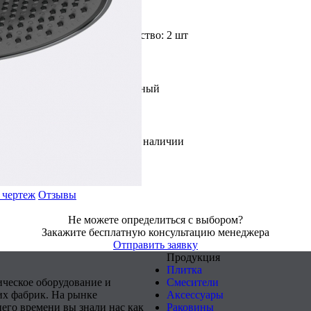
Доступное количество: 2 шт
Цвет: Хром|Чёрный
В наличии
 чертеж
Отзывы
Не можете определиться с выбором?
Закажите бесплатную консультацию менеджера
Отправить заявку
Продукция
Плитка
ическое оборудование и
Смесители
х фабрик. На рынке
Аксессуары
него времени вы знали нас как
Раковины