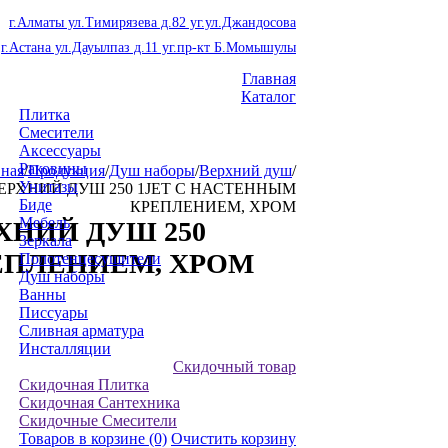
г.Алматы ул.Тимирязева д.82 уг.ул.Джандосова
г.Астана ул.Дауылпаз д.11 уг.пр-кт Б.Момышулы
Главная
Каталог
Плитка
Смесители
Аксессуары
Раковины
вная
/
Продукция
/
Душ наборы
/
Верхний душ
/
Унитазы
 ВЕРХНИЙ ДУШ 250 1JET С НАСТЕННЫМ
Биде
КРЕПЛЕНИЕМ, ХРОМ
Мебель
РХНИЙ ДУШ 250
Зеркала
ЕПЛЕНИЕМ, ХРОМ
Полотенцесушители
Душ наборы
Ванны
Писсуары
Сливная арматура
Инсталляции
Скидочный товар
Скидочная Плитка
Скидочная Сантехника
Скидочные Смесители
Товаров в корзине
(0)
Очистить корзину