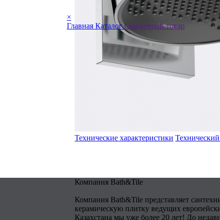
×
Главная
Каталог
Скидочный товар
Технические характеристики
Технический
Компания Bath&Tile
Компания Bath&Tile представляет сантехн
керамическую плитку ведущих европейски
Казахстана мы уже более 20 лет! До недав