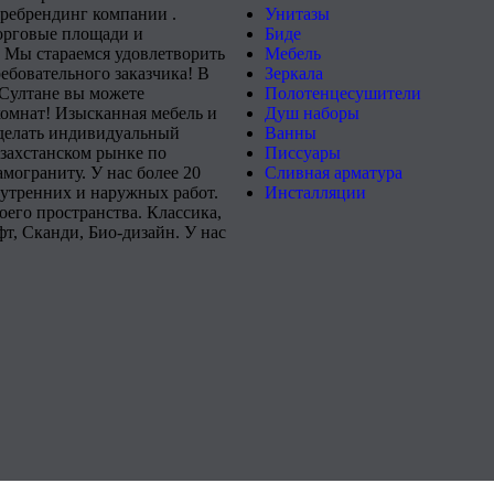
 ребрендинг компании .
Унитазы
орговые площади и
Биде
 Мы стараемся удовлетворить
Мебель
ебовательного заказчика! В
Зеркала
-Султане вы можете
Полотенцесушители
комнат! Изысканная мебель и
Душ наборы
сделать индивидуальный
Ванны
захстанском рынке по
Писсуары
мограниту. У нас более 20
Сливная арматура
нутренних и наружных работ.
Инсталляции
его пространства. Классика,
т, Сканди, Био-дизайн. У нас