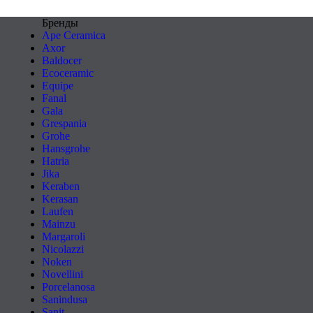
Бренды
Ape Ceramica
Axor
Baldocer
Ecoceramic
Equipe
Fanal
Gala
Grespania
Grohe
Hansgrohe
Hatria
Jika
Keraben
Kerasan
Laufen
Mainzu
Margaroli
Nicolazzi
Noken
Novellini
Porcelanosa
Sanindusa
Sanit