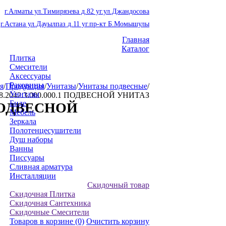
г.Алматы ул.Тимирязева д.82 уг.ул.Джандосова
г.Астана ул.Дауылпаз д.11 уг.пр-кт Б.Момышулы
Главная
Каталог
Плитка
Смесители
Аксессуары
Раковины
я
/
Продукция
/
Унитазы
/
Унитазы подвесные
/
Унитазы
 8.2042.3.000.000.1 ПОДВЕСНОЙ УНИТАЗ
Биде
1 ПОДВЕСНОЙ
Мебель
Зеркала
Полотенцесушители
Душ наборы
Ванны
Писсуары
Сливная арматура
Инсталляции
Скидочный товар
Скидочная Плитка
Скидочная Сантехника
Скидочные Смесители
Товаров в корзине
(0)
Очистить корзину