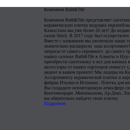
Компания Bath&Tile
Компания Bath&Tile представляет сантехн
керамическую плитку ведущих европейски
Казахстана мы уже более 20 лет! До недав
салон Stock. В 2017 году был осуществлен
Вместе с названием мы увеличили наши т
значительно расширили наш ассортимент!
запросы от самого скромного до самого тр
наших салонах Bath&Tile в Алматы и Нур
приобрести сантехнику и все для ванных 
аксессуары от наших партнеров помогут 
акцент в вашем проекте! Мы лидеры на Ка
Ассортименту керамической плитки и кера
фабрик Италии и Испании . Плитка для в
Вы создадите неповторимую атмосферу сво
Контемпорари ,Минимализм, Ар-Деко, Лоф
вы обязательно найдете свою плитку
Подробнее