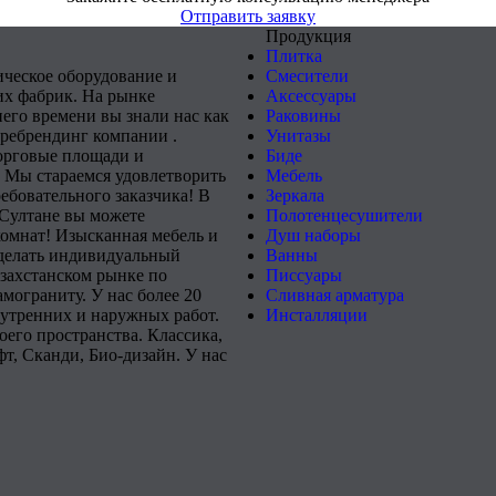
Отправить заявку
Продукция
Плитка
ическое оборудование и
Смесители
х фабрик. На рынке
Аксессуары
него времени вы знали нас как
Раковины
 ребрендинг компании .
Унитазы
орговые площади и
Биде
 Мы стараемся удовлетворить
Мебель
ебовательного заказчика! В
Зеркала
-Султане вы можете
Полотенцесушители
комнат! Изысканная мебель и
Душ наборы
сделать индивидуальный
Ванны
захстанском рынке по
Писсуары
мограниту. У нас более 20
Сливная арматура
нутренних и наружных работ.
Инсталляции
его пространства. Классика,
т, Сканди, Био-дизайн. У нас