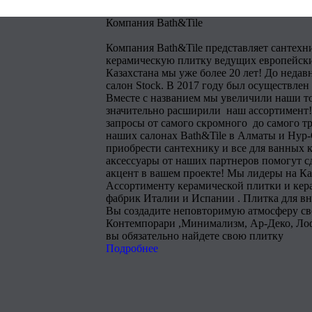
Компания Bath&Tile
Компания Bath&Tile представляет сантехн
керамическую плитку ведущих европейски
Казахстана мы уже более 20 лет! До недав
салон Stock. В 2017 году был осуществлен
Вместе с названием мы увеличили наши т
значительно расширили наш ассортимент!
запросы от самого скромного до самого тр
наших салонах Bath&Tile в Алматы и Нур
приобрести сантехнику и все для ванных 
аксессуары от наших партнеров помогут 
акцент в вашем проекте! Мы лидеры на Ка
Ассортименту керамической плитки и кера
фабрик Италии и Испании . Плитка для в
Вы создадите неповторимую атмосферу сво
Контемпорари ,Минимализм, Ар-Деко, Лоф
вы обязательно найдете свою плитку
Подробнее