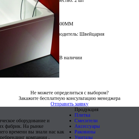
Доступное количество: 2 шт
Размер: 700Х600ММ
Страна производитель: Швейцария
В наличии
Не можете определиться с выбором?
Закажите бесплатную консультацию менеджера
Отправить заявку
Продукция
Плитка
ическое оборудование и
Смесители
х фабрик. На рынке
Аксессуары
него времени вы знали нас как
Раковины
 ребрендинг компании .
Унитазы