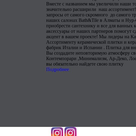
Вместе с названием мы увеличили наши т
значительно расширили наш ассортимент!
запросы от самого скромного до самого тр
наших салонах Bath&Tile в Алматы и Нур
приобрести сантехнику и все для ванных 
аксессуары от наших партнеров помогут 
акцент в вашем проекте! Мы лидеры на Ка
Ассортименту керамической плитки и кера
фабрик Италии и Испании . Плитка для в
Вы создадите неповторимую атмосферу сво
Контемпорари ,Минимализм, Ар-Деко, Лоф
вы обязательно найдете свою плитку
Подробнее