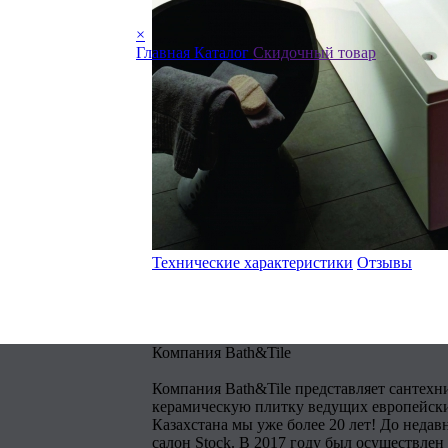
×
Главная
Каталог
Скидочный товар
Технические характеристики
Отзывы
Компания Bath&Tile
Компания Bath&Tile представляет сантехн
керамическую плитку ведущих европейски
Казахстана мы уже более 20 лет! До недав
салон Stock. В 2017 году был осуществлен