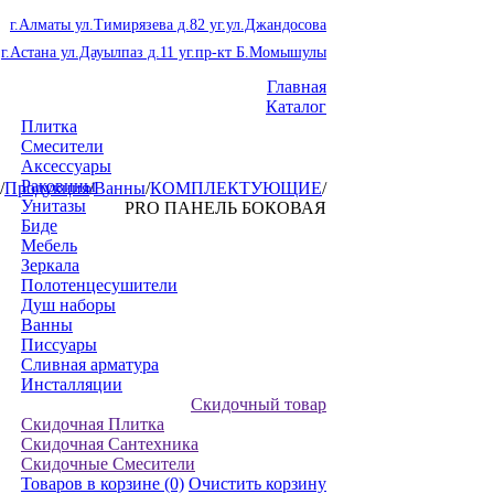
г.Алматы ул.Тимирязева д.82 уг.ул.Джандосова
г.Астана ул.Дауылпаз д.11 уг.пр-кт Б.Момышулы
Главная
Каталог
Плитка
Смесители
Аксессуары
Раковины
/
Продукция
/
Ванны
/
КОМПЛЕКТУЮЩИЕ
/
Унитазы
PRO ПАНЕЛЬ БОКОВАЯ
Биде
Мебель
Зеркала
Полотенцесушители
Душ наборы
Ванны
Писсуары
Сливная арматура
Инсталляции
Скидочный товар
Скидочная Плитка
Скидочная Сантехника
Скидочные Смесители
Товаров в корзине
(0)
Очистить корзину