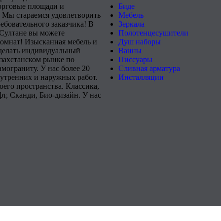
орговые площади и
Биде
 Мы стараемся удовлетворить
Мебель
ебовательного заказчика! В
Зеркала
-Султане вы можете
Полотенцесушители
комнат! Изысканная мебель и
Душ наборы
сделать индивидуальный
Ванны
захстанском рынке по
Писсуары
мограниту. У нас более 20
Сливная арматура
нутренних и наружных работ.
Инсталляции
его пространства. Классика,
т, Сканди, Био-дизайн. У нас