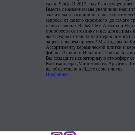
салон Stock. В 2017 году был осуществлен
Вместе с названием мы увеличили наши т
значительно расширили наш ассортимент!
запросы от самого скромного до самого тр
наших салонах Bath&Tile в Алматы и Нур
приобрести сантехнику и все для ванных 
аксессуары от наших партнеров помогут 
акцент в вашем проекте! Мы лидеры на Ка
Ассортименту керамической плитки и кера
фабрик Италии и Испании . Плитка для в
Вы создадите неповторимую атмосферу сво
Контемпорари ,Минимализм, Ар-Деко, Лоф
вы обязательно найдете свою плитку
Подробнее