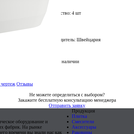
Доступное количество: 4 шт
Страна производитель: Швейцария
В наличии
 чертеж
Отзывы
Не можете определиться с выбором?
Закажите бесплатную консультацию менеджера
Отправить заявку
Продукция
Плитка
ическое оборудование и
Смесители
х фабрик. На рынке
Аксессуары
него времени вы знали нас как
Раковины