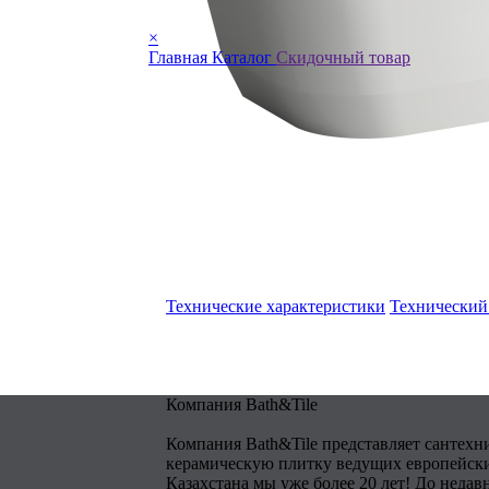
×
Главная
Каталог
Скидочный товар
Технические характеристики
Технический
Компания Bath&Tile
Компания Bath&Tile представляет сантехн
керамическую плитку ведущих европейски
Казахстана мы уже более 20 лет! До недав