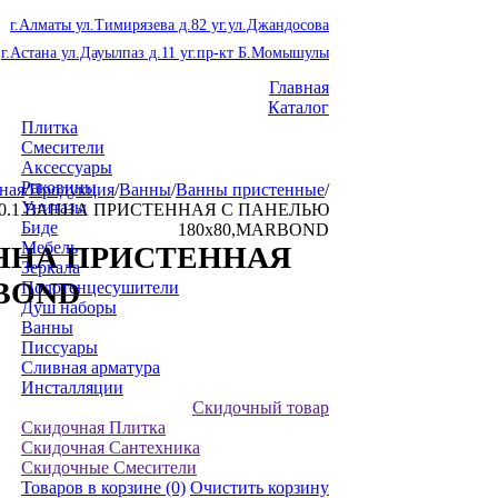
г.Алматы ул.Тимирязева д.82 уг.ул.Джандосова
г.Астана ул.Дауылпаз д.11 уг.пр-кт Б.Момышулы
Главная
Каталог
Плитка
Смесители
Аксессуары
Раковины
ная
/
Продукция
/
Ванны
/
Ванны пристенные
/
Унитазы
0.000.1 ВАННА ПРИСТЕННАЯ С ПАНЕЛЬЮ
Биде
180х80,MARBOND
Мебель
1 ВАННА ПРИСТЕННАЯ
Зеркала
RBOND
Полотенцесушители
Душ наборы
Ванны
Писсуары
Сливная арматура
Инсталляции
Скидочный товар
Скидочная Плитка
Скидочная Сантехника
Скидочные Смесители
Товаров в корзине
(0)
Очистить корзину