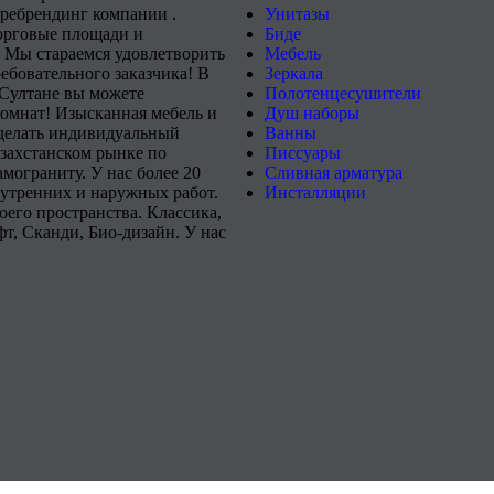
 ребрендинг компании .
Унитазы
орговые площади и
Биде
 Мы стараемся удовлетворить
Мебель
ебовательного заказчика! В
Зеркала
-Султане вы можете
Полотенцесушители
комнат! Изысканная мебель и
Душ наборы
сделать индивидуальный
Ванны
захстанском рынке по
Писсуары
мограниту. У нас более 20
Сливная арматура
нутренних и наружных работ.
Инсталляции
его пространства. Классика,
т, Сканди, Био-дизайн. У нас