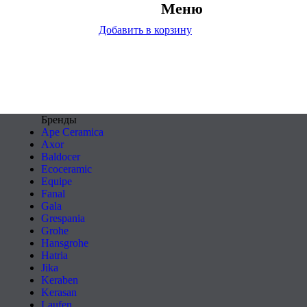
Меню
Добавить в корзину
Бренды
Ape Ceramica
Axor
Baldocer
Ecoceramic
Equipe
Fanal
Gala
Grespania
Grohe
Hansgrohe
Hatria
Jika
Keraben
Kerasan
Laufen