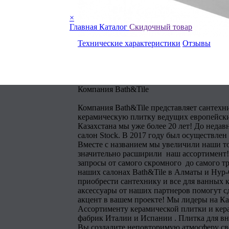
×
Главная
Каталог
Скидочный товар
Технические характеристики
Отзывы
Компания Bath&Tile
Компания Bath&Tile представляет сантехн
керамическую плитку ведущих европейски
Казахстана мы уже более 20 лет! До недав
салон Stock. В 2017 году был осуществлен
Вместе с названием мы увеличили наши т
значительно расширили наш ассортимент!
запросы от самого скромного до самого тр
наших салонах Bath&Tile в Алматы и Нур
приобрести сантехнику и все для ванных 
аксессуары от наших партнеров помогут 
акцент в вашем проекте! Мы лидеры на Ка
Ассортименту керамической плитки и кера
фабрик Италии и Испании . Плитка для в
Вы создадите неповторимую атмосферу сво