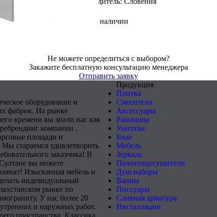
Страна производитель: Cловения
В наличии
Не можете определиться с выбором?
Закажите бесплатную консультацию менеджера
Отправить заявку
Продукция
Плитка
ическое оборудование и
Смесители
х фабрик. На рынке
Аксессуары
него времени вы знали нас как
Раковины
 ребрендинг компании .
Унитазы
орговые площади и
Биде
 Мы стараемся удовлетворить
Мебель
ебовательного заказчика! В
Зеркала
-Султане вы можете
Полотенцесушители
комнат! Изысканная мебель и
Душ наборы
сделать индивидуальный
Ванны
захстанском рынке по
Писсуары
мограниту. У нас более 20
Сливная арматура
нутренних и наружных работ.
Инсталляции
его пространства. Классика,