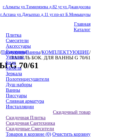
г.Алматы ул.Тимирязева д.82 уг.ул.Джандосова
г.Астана ул.Дауылпаз д.11 уг.пр-кт Б.Момышулы
Главная
Каталог
Плитка
Смесители
Аксессуары
Раковины
/
Продукция
/
Ванны
/
КОМПЛЕКТУЮЩИЕ
/
Унитазы
ПАНЕЛЬ БОК. ДЛЯ ВАННЫ G 70/61
Биде
 G 70/61
Мебель
Зеркала
Полотенцесушители
Душ наборы
Ванны
Писсуары
Сливная арматура
Инсталляции
Скидочный товар
Скидочная Плитка
Скидочная Сантехника
Скидочные Смесители
Товаров в корзине
(0)
Очистить корзину