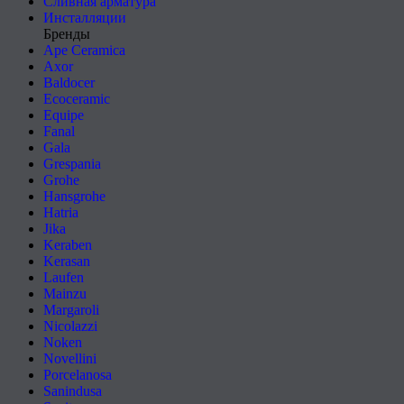
Сливная арматура
Инсталляции
Бренды
Ape Ceramica
Axor
Baldocer
Ecoceramic
Equipe
Fanal
Gala
Grespania
Grohe
Hansgrohe
Hatria
Jika
Keraben
Kerasan
Laufen
Mainzu
Margaroli
Nicolazzi
Noken
Novellini
Porcelanosa
Sanindusa