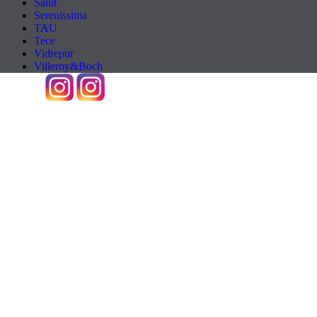
Sanit
Serenissima
TAU
Tece
Vidrepur
Villeroy&Boch