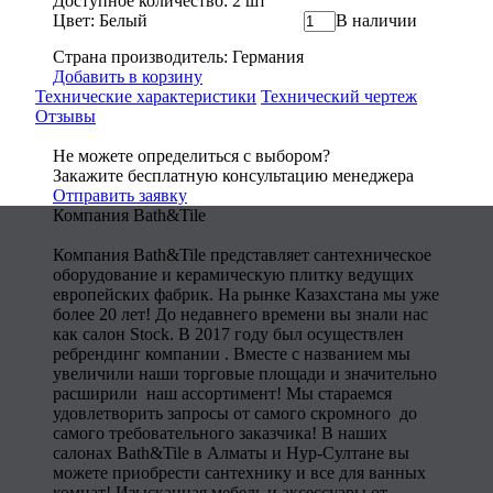
Доступное количество: 2 шт
Цвет: Белый
В наличии
Страна производитель: Германия
Добавить в корзину
Технические характеристики
Технический чертеж
Отзывы
Не можете определиться с выбором?
Закажите бесплатную консультацию менеджера
Отправить заявку
Компания Bath&Tile
Компания Bath&Tile представляет сантехническое
оборудование и керамическую плитку ведущих
европейских фабрик. На рынке Казахстана мы уже
более 20 лет! До недавнего времени вы знали нас
как салон Stock. В 2017 году был осуществлен
ребрендинг компании . Вместе с названием мы
увеличили наши торговые площади и значительно
расширили наш ассортимент! Мы стараемся
удовлетворить запросы от самого скромного до
самого требовательного заказчика! В наших
салонах Bath&Tile в Алматы и Нур-Султане вы
можете приобрести сантехнику и все для ванных
комнат! Изысканная мебель и аксессуары от