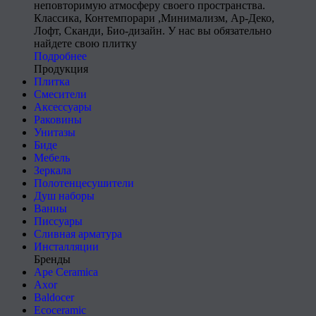
неповторимую атмосферу своего пространства.
Классика, Контемпорари ,Минимализм, Ар-Деко,
Лофт, Сканди, Био-дизайн. У нас вы обязательно
найдете свою плитку
Подробнее
Продукция
Плитка
Смесители
Аксессуары
Раковины
Унитазы
Биде
Мебель
Зеркала
Полотенцесушители
Душ наборы
Ванны
Писсуары
Сливная арматура
Инсталляции
Бренды
Ape Ceramica
Axor
Baldocer
Ecoceramic