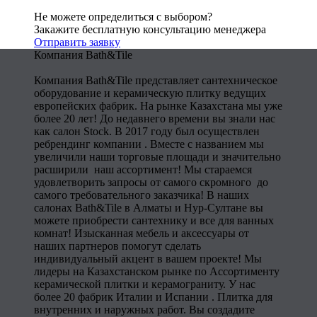
Не можете определиться с выбором?
Закажите бесплатную консультацию менеджера
Отправить заявку
Компания Bath&Tile
Компания Bath&Tile представляет сантехническое
оборудование и керамическую плитку ведущих
европейских фабрик. На рынке Казахстана мы уже
более 20 лет! До недавнего времени вы знали нас
как салон Stock. В 2017 году был осуществлен
ребрендинг компании . Вместе с названием мы
увеличили наши торговые площади и значительно
расширили наш ассортимент! Мы стараемся
удовлетворить запросы от самого скромного до
самого требовательного заказчика! В наших
салонах Bath&Tile в Алматы и Нур-Султане вы
можете приобрести сантехнику и все для ванных
комнат! Изысканная мебель и аксессуары от
наших партнеров помогут сделать
индивидуальный акцент в вашем проекте! Мы
лидеры на Казахстанском рынке по Ассортименту
керамической плитки и керамограниту. У нас
более 20 фабрик Италии и Испании . Плитка для
внутренних и наружных работ. Вы создадите