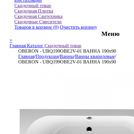
Инсталляции
Скидочный товар
Скидочная Плитка
Скидочная Сантехника
Скидочные Смесители
Товаров в корзине
(0)
Очистить корзину
Меню
×
Главная
Каталог
Скидочный товар
OBERON - UBQ199OBE2V-01 ВАННА 190x90
Главная
/
Продукция
/
Ванны
/
Ванны квариловые
/
OBERON - UBQ199OBE2V-01 ВАННА 190x90