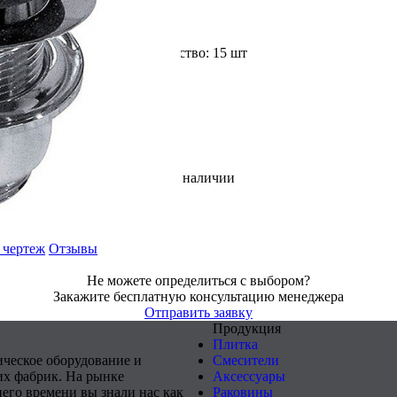
Доступное количество: 15 шт
В наличии
 чертеж
Отзывы
Не можете определиться с выбором?
Закажите бесплатную консультацию менеджера
Отправить заявку
Продукция
Плитка
ическое оборудование и
Смесители
х фабрик. На рынке
Аксессуары
него времени вы знали нас как
Раковины