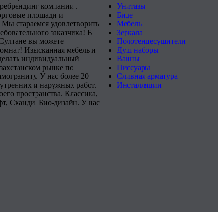
 ребрендинг компании .
Унитазы
орговые площади и
Биде
 Мы стараемся удовлетворить
Мебель
ебовательного заказчика! В
Зеркала
-Султане вы можете
Полотенцесушители
комнат! Изысканная мебель и
Душ наборы
сделать индивидуальный
Ванны
захстанском рынке по
Писсуары
мограниту. У нас более 20
Сливная арматура
нутренних и наружных работ.
Инсталляции
его пространства. Классика,
т, Сканди, Био-дизайн. У нас