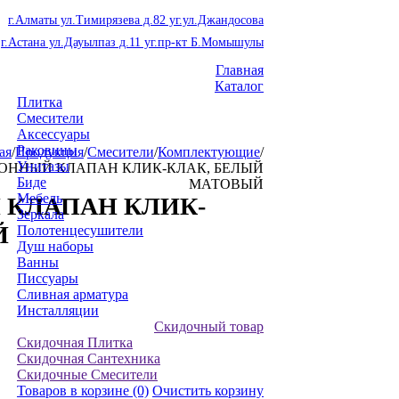
г.Алматы ул.Тимирязева д.82 уг.ул.Джандосова
г.Астана ул.Дауылпаз д.11 уг.пр-кт Б.Момышулы
Главная
Каталог
Плитка
Смесители
Аксессуары
Раковины
ая
/
Продукция
/
Смесители
/
Комплектующие
/
Унитазы
0 ДОННЫЙ КЛАПАН КЛИК-КЛАК, БЕЛЫЙ
Биде
МАТОВЫЙ
Мебель
Й КЛАПАН КЛИК-
Зеркала
Й
Полотенцесушители
Душ наборы
Ванны
Писсуары
Сливная арматура
Инсталляции
Скидочный товар
Скидочная Плитка
Скидочная Сантехника
Скидочные Смесители
Товаров в корзине
(0)
Очистить корзину