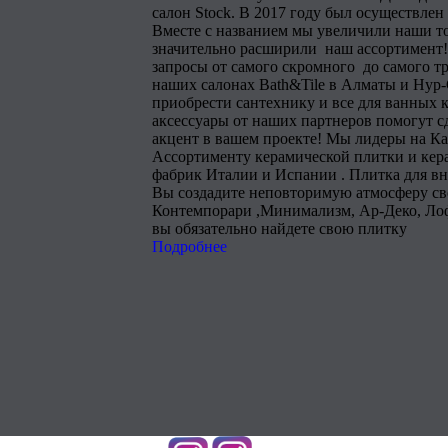
салон Stock. В 2017 году был осуществлен
Вместе с названием мы увеличили наши т
значительно расширили наш ассортимент!
запросы от самого скромного до самого тр
наших салонах Bath&Tile в Алматы и Нур
приобрести сантехнику и все для ванных 
аксессуары от наших партнеров помогут 
акцент в вашем проекте! Мы лидеры на Ка
Ассортименту керамической плитки и кера
фабрик Италии и Испании . Плитка для в
Вы создадите неповторимую атмосферу сво
Контемпорари ,Минимализм, Ар-Деко, Лоф
вы обязательно найдете свою плитку
Подробнее