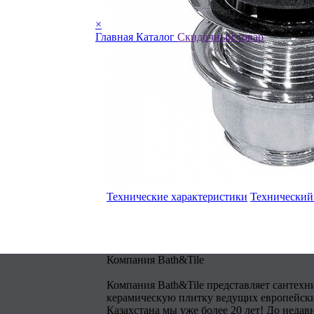
×
Главная
Каталог
Скидочный товар
Технические характеристики
Технический
Компания Bath&Tile
Компания Bath&Tile представляет сантехн
керамическую плитку ведущих европейски
Казахстана мы уже более 20 лет! До недав