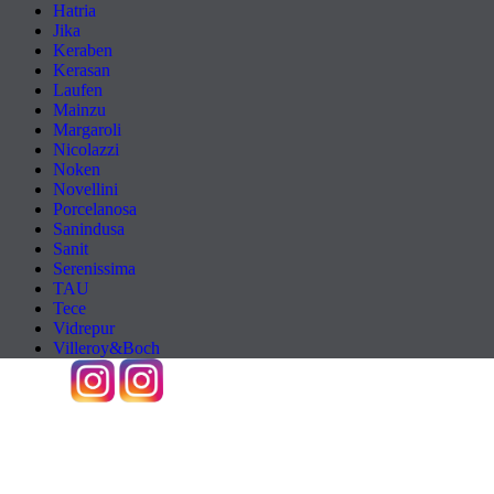
Hatria
Jika
Keraben
Kerasan
Laufen
Mainzu
Margaroli
Nicolazzi
Noken
Novellini
Porcelanosa
Sanindusa
Sanit
Serenissima
TAU
Tece
Vidrepur
Villeroy&Boch