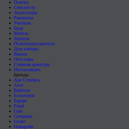
Плитка
Смесители
Аксессуары
Раковины
Унитазы
Биде
Мебель
Зеркала
Полотенцесушители
Душ наборы
Ванны
Писсуары
Сливная арматура
Инсталляции
Бренды
Ape Ceramica
Axor
Baldocer
Ecoceramic
Equipe
Fanal
Gala
Grespania
Grohe
Hansgrohe