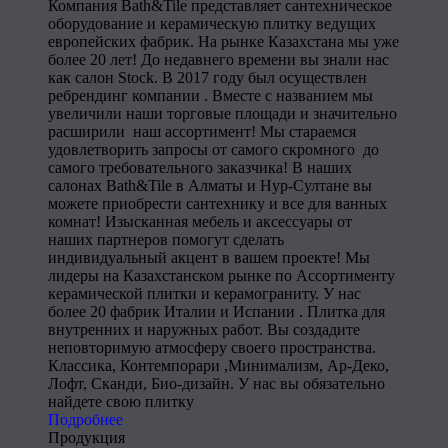
Компания Bath&Tile представляет сантехническое
оборудование и керамическую плитку ведущих
европейских фабрик. На рынке Казахстана мы уже
более 20 лет! До недавнего времени вы знали нас
как салон Stock. В 2017 году был осуществлен
ребрендинг компании . Вместе с названием мы
увеличили наши торговые площади и значительно
расширили наш ассортимент! Мы стараемся
удовлетворить запросы от самого скромного до
самого требовательного заказчика! В наших
салонах Bath&Tile в Алматы и Нур-Султане вы
можете приобрести сантехнику и все для ванных
комнат! Изысканная мебель и аксессуары от
наших партнеров помогут сделать
индивидуальный акцент в вашем проекте! Мы
лидеры на Казахстанском рынке по Ассортименту
керамической плитки и керамограниту. У нас
более 20 фабрик Италии и Испании . Плитка для
внутренних и наружных работ. Вы создадите
неповторимую атмосферу своего пространства.
Классика, Контемпорари ,Минимализм, Ар-Деко,
Лофт, Сканди, Био-дизайн. У нас вы обязательно
найдете свою плитку
Подробнее
Продукция