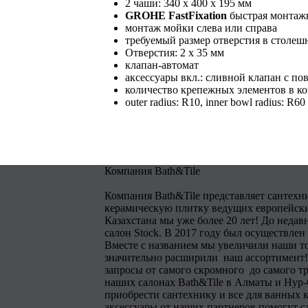
2 чаши: 340 x 400 x 195 мм
GROHE FastFixation
быстрая монтажн
монтаж мойки слева или справа
требуемый размер отверстия в столеш
Отверстия: 2 x 35 мм
клапан-автомат
аксессуары вкл.: сливной клапан с п
количество крепежных элементов в ко
outer radius: R10, inner bowl radius: R60
Компания Bath&Tile
Компания Bath&Tile представляет сантехн
керамическую плитку ведущих европейски
Казахстана мы уже более 20 лет! До недав
салон Stock. В 2017 году был осуществлен
Вместе с названием мы увеличили наши т
значительно расширили наш ассортимент!
запросы от самого скромного до самого тр
наших салонах Bath&Tile в Алматы и Нур
приобрести сантехнику и все для ванных 
аксессуары от наших партнеров помогут 