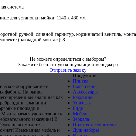
ая система
нице для установки мойки: 1140 x 480 мм
оворотной ручкой, сливной гарнитур, корзинчатый вентиль, мон
мплекте (накладной монтаж): 8
Не можете определиться с выбором?
Закажите бесплатную консультацию менеджера
Отправить заявку
Продукция
Плитка
ическое оборудование и
Смесители
х фабрик. На рынке
Аксессуары
него времени вы знали нас как
Раковины
 ребрендинг компании .
Унитазы
орговые площади и
Биде
 Мы стараемся удовлетворить
Мебель
ебовательного заказчика! В
Зеркала
-Султане вы можете
Полотенцесушители
комнат! Изысканная мебель и
Душ наборы
сделать индивидуальный
Ванны