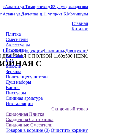
г.Алматы ул.Тимирязева д.82 уг.ул.Джандосова
г.Астана ул.Дауылпаз д.11 уг.пр-кт Б.Момышулы
Главная
Каталог
Плитка
Смесители
Аксессуары
Раковины
Главная
/
Продукция
/
Раковины
/
Для кухни
/
Унитазы
0 ДВОЙНАЯ С ПОЛКОЙ 1160х500 НЕРЖ.
Биде
ДВОЙНАЯ С
Мебель
Зеркала
Полотенцесушители
Душ наборы
Ванны
Писсуары
Сливная арматура
Инсталляции
Скидочный товар
Скидочная Плитка
Скидочная Сантехника
Скидочные Смесители
Товаров в корзине
(0)
Очистить корзину