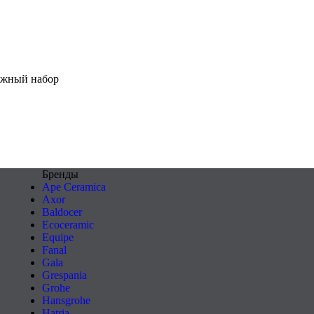
тажный набор
Бренды
Ape Ceramica
Axor
Baldocer
Ecoceramic
Equipe
Fanal
Gala
Grespania
Grohe
Hansgrohe
Hatria