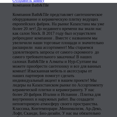
Отправить заявку
Компания Bath&Tile
Компания Bath&Tile представляет сантехническое
оборудование и керамическую плитку ведущих
европейских фабрик. На рынке Казахстана мы уже
более 20 лет! До недавнего времени вы знали нас
как салон Stock. В 2017 году был осуществлен
ребрендинг компании . Вместе с названием мы
увеличили наши торговые площади и значительно
расширили наш ассортимент! Мы стараемся
удовлетворить запросы от самого скромного до
самого требовательного заказчика! В наших
салонах Bath&Tile в Алматы и Нур-Султане вы
можете приобрести сантехнику и все для ванных
комнат! Изысканная мебель и аксессуары от
наших партнеров помогут сделать
индивидуальный акцент в вашем проекте! Мы
лидеры на Казахстанском рынке по Ассортименту
керамической плитки и керамограниту. У нас
более 20 фабрик Италии и Испании . Плитка для
внутренних и наружных работ. Вы создадите
неповторимую атмосферу своего пространства.
Классика, Контемпорари ,Минимализм, Ар-Деко,
Лофт, Сканди, Био-дизайн. У нас вы обязательно