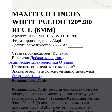
MAXITECH LINCON
WHITE PULIDO 120*280
RECT. (6MM)
Артикул: ALP_MX_LIN_WHT_P_280
Фирма производитель: Alaplana
Доступное количество: 235.2 м2
Страна производитель: Испания
В наличии
Добавить в корзину
Технические характеристики
Отзывы
Не можете определиться с выбором?
Закажите бесплатную консультацию менеджера
Отправить заявку
Компания Bath&Tile
Компания Bath&Tile представляет сантехническое
оборудование и керамическую плитку ведущих
европейских фабрик. На рынке Казахстана мы уже
более 20 лет! До недавнего времени вы знали нас
как салон Stock. В 2017 году был осуществлен
ребрендинг компании . Вместе с названием мы