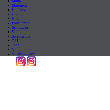
Mainzu
Margaroli
Nicolazzi
Noken
Novellini
Porcelanosa
Sanindusa
Sanit
Serenissima
TAU
Tece
Vidrepur
Villeroy&Boch