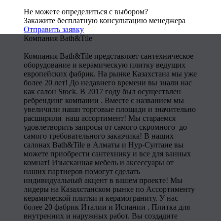
Не можете определиться с выбором?
Закажите бесплатную консультацию менеджера
Отправить заявку
Компания Bath&Tile
Компания Bath&Tile представляет сантехническое
оборудование и керамическую плитку ведущих
европейских фабрик. На рынке Казахстана мы уже
более 20 лет! До недавнего времени вы знали нас
как салон Stock. В 2017 году был осуществлен
ребрендинг компании . Вместе с названием мы
увеличили наши торговые площади и значительно
расширили наш ассортимент! Мы стараемся
удовлетворить запросы от самого скромного до
самого требовательного заказчика! В наших
салонах Bath&Tile в Алматы и Нур-Султане вы
можете приобрести сантехнику и все для ванных
комнат! Изысканная мебель и аксессуары от
наших партнеров помогут сделать
индивидуальный акцент в вашем проекте! Мы
лидеры на Казахстанском рынке по Ассортименту
керамической плитки и керамограниту. У нас
более 20 фабрик Италии и Испании . Плитка для
внутренних и наружных работ. Вы создадите