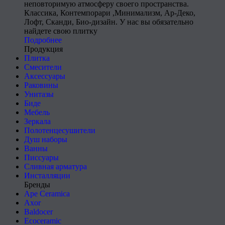
неповторимую атмосферу своего пространства.
Классика, Контемпорари ,Минимализм, Ар-Деко,
Лофт, Сканди, Био-дизайн. У нас вы обязательно
найдете свою плитку
Подробнее
Продукция
Плитка
Смесители
Аксессуары
Раковины
Унитазы
Биде
Мебель
Зеркала
Полотенцесушители
Душ наборы
Ванны
Писсуары
Сливная арматура
Инсталляции
Бренды
Ape Ceramica
Axor
Baldocer
Ecoceramic