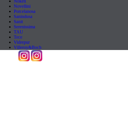
Noken
Novellini
Porcelanosa
Sanindusa
Sanit
Serenissima
TAU
Tece
Vidrepur
Villeroy&Boch