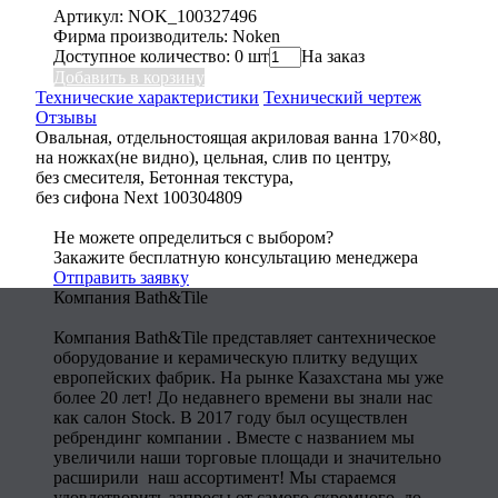
Артикул: NOK_100327496
Фирма производитель: Noken
Доступное количество: 0 шт
На заказ
Добавить в корзину
Технические характеристики
Технический чертеж
Отзывы
Овальная, отдельностоящая акриловая ванна 170×80,
на ножках(не видно), цельная, слив по центру,
без смесителя, Бетонная текстура,
без сифона Next 100304809
Не можете определиться с выбором?
Закажите бесплатную консультацию менеджера
Отправить заявку
Компания Bath&Tile
Компания Bath&Tile представляет сантехническое
оборудование и керамическую плитку ведущих
европейских фабрик. На рынке Казахстана мы уже
более 20 лет! До недавнего времени вы знали нас
как салон Stock. В 2017 году был осуществлен
ребрендинг компании . Вместе с названием мы
увеличили наши торговые площади и значительно
расширили наш ассортимент! Мы стараемся
удовлетворить запросы от самого скромного до