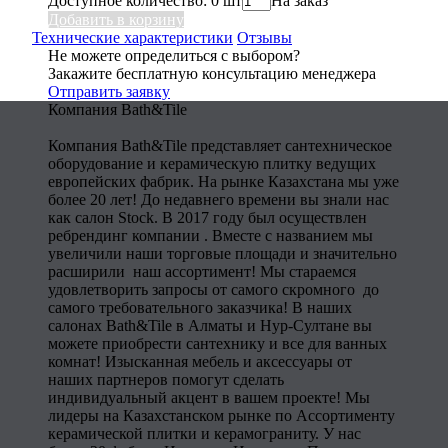
Доступное количество: 0 шт
На заказ
Добавить в корзину
Технические характеристики
Отзывы
Не можете определиться с выбором?
Закажите бесплатную консультацию менеджера
Отправить заявку
Компания Bath&Tile
Компания Bath&Tile представляет сантехническое
оборудование и керамическую плитку ведущих
европейских фабрик. На рынке Казахстана мы уже
более 20 лет! До недавнего времени вы знали нас
как салон Stock. В 2017 году был осуществлен
ребрендинг компании . Вместе с названием мы
увеличили наши торговые площади и значительно
расширили наш ассортимент! Мы стараемся
удовлетворить запросы от самого скромного до
самого требовательного заказчика! В наших
салонах Bath&Tile в Алматы и Нур-Султане вы
можете приобрести сантехнику и все для ванных
комнат! Изысканная мебель и аксессуары от
наших партнеров помогут сделать
индивидуальный акцент в вашем проекте! Мы
лидеры на Казахстанском рынке по Ассортименту
керамической плитки и керамограниту. У нас