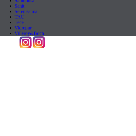
Sanindusa
Sanit
Serenissima
TAU
Tece
Vidrepur
Villeroy&Boch