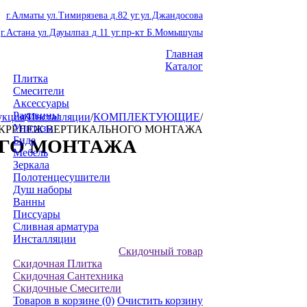
г.Алматы ул.Тимирязева д.82 уг.ул.Джандосова
г.Астана ул.Дауылпаз д.11 уг.пр-кт Б.Момышулы
Главная
Каталог
Плитка
Смесители
Аксессуары
Раковины
укция
/
Инсталляции
/
КОМПЛЕКТУЮЩИЕ
/
Унитазы
КРЕПЕЖ ВЕРТИКАЛЬНОГО МОНТАЖА
Биде
ОГО МОНТАЖА
Мебель
Зеркала
Полотенцесушители
Душ наборы
Ванны
Писсуары
Сливная арматура
Инсталляции
Скидочный товар
Скидочная Плитка
Скидочная Сантехника
Скидочные Смесители
Товаров в корзине
(0)
Очистить корзину