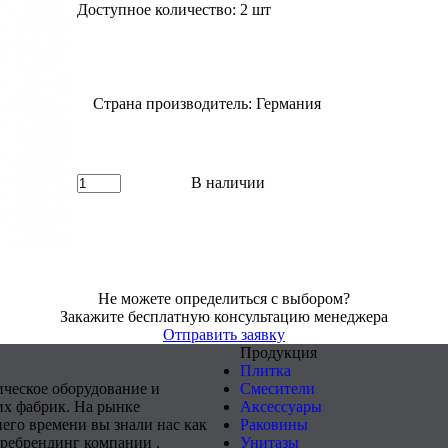
Доступное количество: 2 шт
Страна производитель: Германия
В наличии
Не можете определиться с выбором?
Закажите бесплатную консультацию менеджера
Отправить заявку
Продукция
Плитка
ическое оборудование и
Смесители
х фабрик. На рынке
Аксессуары
него времени вы знали нас как
Раковины
 ребрендинг компании .
Унитазы