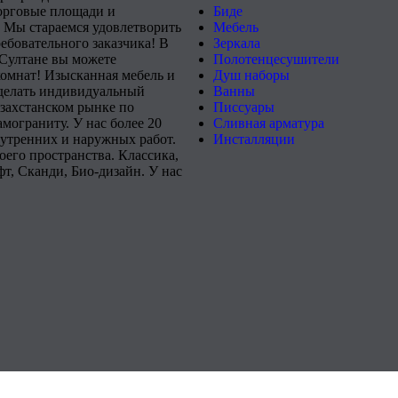
орговые площади и
Биде
 Мы стараемся удовлетворить
Мебель
ебовательного заказчика! В
Зеркала
-Султане вы можете
Полотенцесушители
комнат! Изысканная мебель и
Душ наборы
сделать индивидуальный
Ванны
захстанском рынке по
Писсуары
мограниту. У нас более 20
Сливная арматура
нутренних и наружных работ.
Инсталляции
его пространства. Классика,
т, Сканди, Био-дизайн. У нас