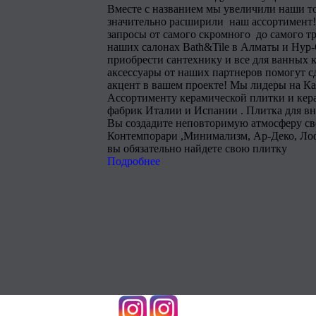
Вместе с названием мы увеличили наши т
значительно расширили наш ассортимент!
запросы от самого скромного до самого тр
наших салонах Bath&Tile в Алматы и Нур
приобрести сантехнику и все для ванных 
аксессуары от наших партнеров помогут 
акцент в вашем проекте! Мы лидеры на Ка
Ассортименту керамической плитки и кера
фабрик Италии и Испании . Плитка для в
Вы создадите неповторимую атмосферу сво
Контемпорари ,Минимализм, Ар-Деко, Лоф
вы обязательно найдете свою плитку
Подробнее