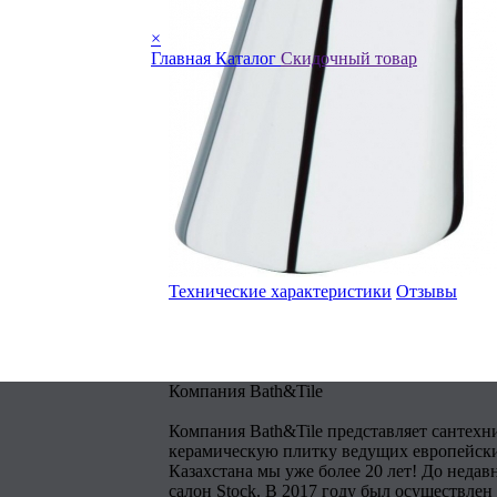
×
Главная
Каталог
Скидочный товар
Технические характеристики
Отзывы
Компания Bath&Tile
Компания Bath&Tile представляет сантехн
керамическую плитку ведущих европейски
Казахстана мы уже более 20 лет! До недав
салон Stock. В 2017 году был осуществлен