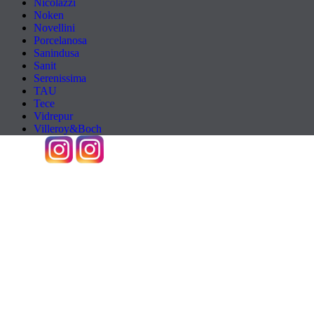
Nicolazzi
Noken
Novellini
Porcelanosa
Sanindusa
Sanit
Serenissima
TAU
Tece
Vidrepur
Villeroy&Boch