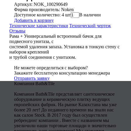
Артикул: NOK_100290649
Фирма производитель: Noken
Доступное количество: 4 шт
В наличии
Добавить в корзину
Технические характеристики
Технический чертеж
Отзывы
Рама + Универсальный встроенный бачок для
подвесного унитаза, с
системой удаления запаха. Установка в тонкую стену с
набором креплений
и трубой соединения с унитазом.
Не можете определиться с выбором?
Закажите бесплатную консультацию менеджера
Отправить заявку
Компания Bath&Tile
Компания Bath&Tile представляет сантехническое
оборудование и керамическую плитку ведущих
европейских фабрик. На рынке Казахстана мы уже
более 20 лет! До недавнего времени вы знали нас
как салон Stock. В 2017 году был осуществлен
ребрендинг компании . Вместе с названием мы
увеличили наши торговые площади и значительно
расширили наш ассортимент! Мы стараемся