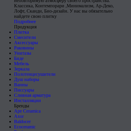
неповторимую атмосферу своего пространства.
Классика, Контемпорари ,Минимализм, Ар-Деко,
Лофт, Сканди, Био-дизайн. У нас вы обязательно
найдете свою плитку
Подробнее
Продукция
Плитка
Смесители
Аксессуары
Раковины
Унитазы
Биде
Мебель
Зеркала
Полотенцесушители
Душ наборы
Ванны
Писсуары
Сливная арматура
Инсталляции
Бренды
Ape Ceramica
Axor
Baldocer
Ecoceramic