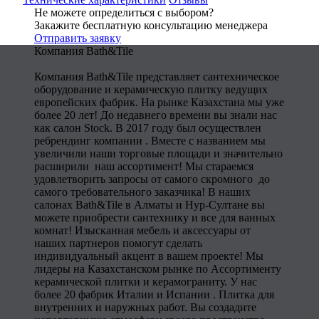
Не можете определиться с выбором?
Закажите бесплатную консультацию менеджера
Отправить заявку
Компания Bath&Tile
Компания Bath&Tile представляет сантехническое
оборудование и керамическую плитку ведущих
европейских фабрик. На рынке Казахстана мы уже
более 20 лет! До недавнего времени вы знали нас
как салон Stock. В 2017 году был осуществлен
ребрендинг компании . Вместе с названием мы
увеличили наши торговые площади и значительно
расширили наш ассортимент! Мы стараемся
удовлетворить запросы от самого скромного до
самого требовательного заказчика! В наших
салонах Bath&Tile в Алматы и Нур-Султане вы
можете приобрести сантехнику и все для ванных
комнат! Изысканная мебель и аксессуары от
наших партнеров помогут сделать
индивидуальный акцент в вашем проекте! Мы
лидеры на Казахстанском рынке по Ассортименту
керамической плитки и керамограниту. У нас
более 20 фабрик Италии и Испании . Плитка для
внутренних и наружных работ. Вы создадите