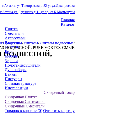
г.Алматы ул.Тимирязева д.82 уг.ул.Джандосова
г.Астана ул.Дауылпаз д.11 уг.пр-кт Б.Момышулы
Главная
Каталог
Плитка
Смесители
Аксессуары
Раковины
я
/
Продукция
/
Унитазы
/
Унитазы подвесные
/
Унитазы
ТАЗ ПОДВЕСНОЙ, PURE VORTEX СМЫВ
Биде
АЗ ПОДВЕСНОЙ,
Мебель
Зеркала
Полотенцесушители
Душ наборы
Ванны
Писсуары
Сливная арматура
Инсталляции
Скидочный товар
Скидочная Плитка
Скидочная Сантехника
Скидочные Смесители
Товаров в корзине
(0)
Очистить корзину