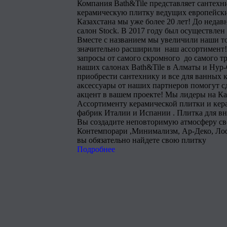
Компания Bath&Tile представляет сантехн
керамическую плитку ведущих европейски
Казахстана мы уже более 20 лет! До недав
салон Stock. В 2017 году был осуществлен
Вместе с названием мы увеличили наши т
значительно расширили наш ассортимент!
запросы от самого скромного до самого тр
наших салонах Bath&Tile в Алматы и Нур
приобрести сантехнику и все для ванных 
аксессуары от наших партнеров помогут 
акцент в вашем проекте! Мы лидеры на Ка
Ассортименту керамической плитки и кера
фабрик Италии и Испании . Плитка для в
Вы создадите неповторимую атмосферу сво
Контемпорари ,Минимализм, Ар-Деко, Лоф
вы обязательно найдете свою плитку
Подробнее