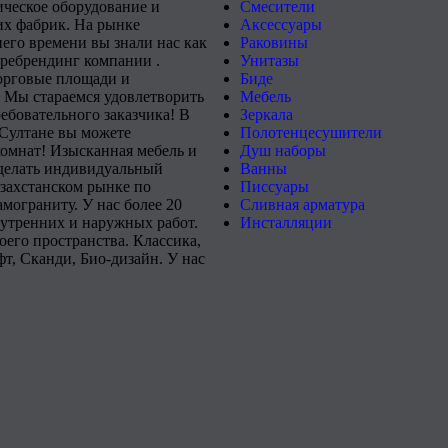
ическое оборудование и
Смесители
х фабрик. На рынке
Аксессуары
него времени вы знали нас как
Раковины
 ребрендинг компании .
Унитазы
орговые площади и
Биде
 Мы стараемся удовлетворить
Мебель
ебовательного заказчика! В
Зеркала
-Султане вы можете
Полотенцесушители
комнат! Изысканная мебель и
Душ наборы
сделать индивидуальный
Ванны
захстанском рынке по
Писсуары
мограниту. У нас более 20
Сливная арматура
нутренних и наружных работ.
Инсталляции
его пространства. Классика,
т, Сканди, Био-дизайн. У нас