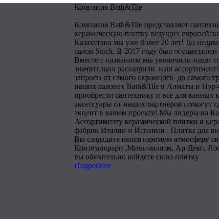
Компания Bath&Tile
Компания Bath&Tile представляет сантехн
керамическую плитку ведущих европейски
Казахстана мы уже более 20 лет! До недав
салон Stock. В 2017 году был осуществлен
Вместе с названием мы увеличили наши т
значительно расширили наш ассортимент!
запросы от самого скромного до самого тр
наших салонах Bath&Tile в Алматы и Нур
приобрести сантехнику и все для ванных 
аксессуары от наших партнеров помогут 
акцент в вашем проекте! Мы лидеры на Ка
Ассортименту керамической плитки и кера
фабрик Италии и Испании . Плитка для в
Вы создадите неповторимую атмосферу сво
Контемпорари ,Минимализм, Ар-Деко, Лоф
вы обязательно найдете свою плитку
Подробнее