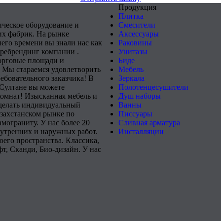
Продукция
Плитка
ическое оборудование и
Смесители
х фабрик. На рынке
Аксессуары
него времени вы знали нас как
Раковины
 ребрендинг компании .
Унитазы
орговые площади и
Биде
 Мы стараемся удовлетворить
Мебель
ебовательного заказчика! В
Зеркала
-Султане вы можете
Полотенцесушители
комнат! Изысканная мебель и
Душ наборы
сделать индивидуальный
Ванны
захстанском рынке по
Писсуары
мограниту. У нас более 20
Сливная арматура
нутренних и наружных работ.
Инсталляции
его пространства. Классика,
т, Сканди, Био-дизайн. У нас