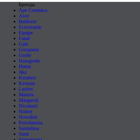
Бренды
Ape Ceramica
Axor
Baldocer
Ecoceramic
Equipe
Fanal
Gala
Grespania
Grohe
Hansgrohe
Hatria
Jika
Keraben
Kerasan
Laufen
Mainzu
Margaroli
Nicolazzi
Noken
Novellini
Porcelanosa
Sanindusa
Sanit
Serenissima