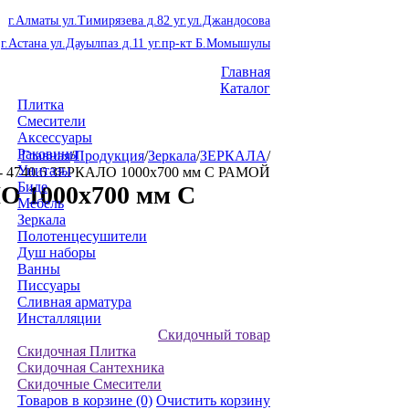
г.Алматы ул.Тимирязева д.82 уг.ул.Джандосова
г.Астана ул.Дауылпаз д.11 уг.пр-кт Б.Момышулы
Главная
Каталог
Плитка
Смесители
Аксессуары
Раковины
Главная
/
Продукция
/
Зеркала
/
ЗЕРКАЛА
/
Унитазы
- 4740.6 ЗЕРКАЛО 1000x700 мм С РАМОЙ
Биде
О 1000x700 мм С
Мебель
Зеркала
Полотенцесушители
Душ наборы
Ванны
Писсуары
Сливная арматура
Инсталляции
Скидочный товар
Скидочная Плитка
Скидочная Сантехника
Скидочные Смесители
Товаров в корзине
(0)
Очистить корзину