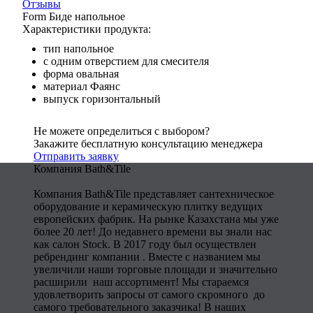
Отзывы
Form Биде напольное
Характеристики продукта:
тип напольное
с одним отверстием для смесителя
форма овальная
материал Фаянс
выпуск горизонтальный
Не можете определиться с выбором?
Закажите бесплатную консультацию менеджера
Отправить заявку
Компания Bath&Tile
Компания Bath&Tile представляет сантехническое
оборудование и керамическую плитку ведущих
европейских фабрик. На рынке Казахстана мы уже
более 20 лет! До недавнего времени вы знали нас
как салон Stock. В 2017 году был осуществлен
ребрендинг компании . Вместе с названием мы
увеличили наши торговые площади и значительно
расширили наш ассортимент! Мы стараемся
удовлетворить запросы от самого скромного до
самого требовательного заказчика! В наших