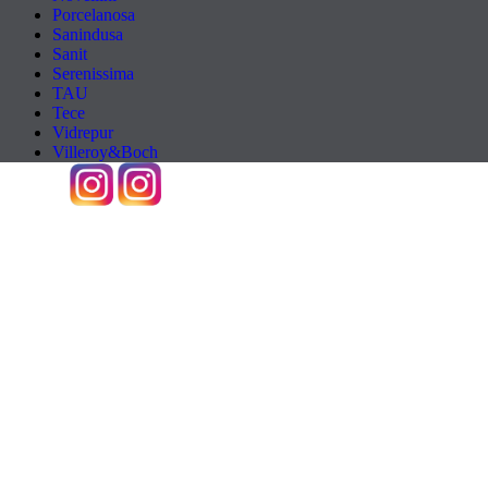
Porcelanosa
Sanindusa
Sanit
Serenissima
TAU
Tece
Vidrepur
Villeroy&Boch