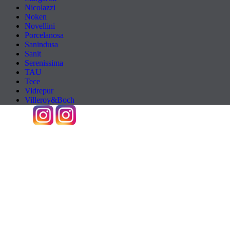
Nicolazzi
Noken
Novellini
Porcelanosa
Sanindusa
Sanit
Serenissima
TAU
Tece
Vidrepur
Villeroy&Boch