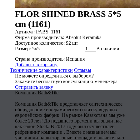
FLOR SHINED BRASS 5*5
cm (1161)
Артикул: PABS_1161
Фирма производитель: Absolut Keramika
Доступное количество: 92 шт
Размер: 5x5
В наличии
Страна производитель: Испания
Добавить в корзину
Технические характеристики
Отзывы
Не можете определиться с выбором?
Закажите бесплатную консультацию менеджера
Отправить заявку
Компания Bath&Tile
Компания Bath&Tile представляет сантехническое
оборудование и керамическую плитку ведущих
европейских фабрик. На рынке Казахстана мы уже
более 20 лет! До недавнего времени вы знали нас
как салон Stock. В 2017 году был осуществлен
ребрендинг компании . Вместе с названием мы
увеличили наши торговые площади и значительно