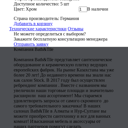
Доступное количество: 5 шт
Цвет: Хром
В наличии
Страна производитель: Германия
Добавить в корзину
Технические характеристики
Отзывы
Не можете определиться с выбором?
Закажите бесплатную консультацию менеджера
Отправить заявку
Компания Bath&Tile
Компания Bath&Tile представляет сантехническое
оборудование и керамическую плитку ведущих
европейских фабрик. На рынке Казахстана мы уже
более 20 лет! До недавнего времени вы знали нас
как салон Stock. В 2017 году был осуществлен
ребрендинг компании . Вместе с названием мы
увеличили наши торговые площади и значительно
расширили наш ассортимент! Мы стараемся
удовлетворить запросы от самого скромного до
самого требовательного заказчика! В наших
салонах Bath&Tile в Алматы и Нур-Султане вы
можете приобрести сантехнику и все для ванных
комнат! Изысканная мебель и аксессуары от
наших партнеров помогут сделать