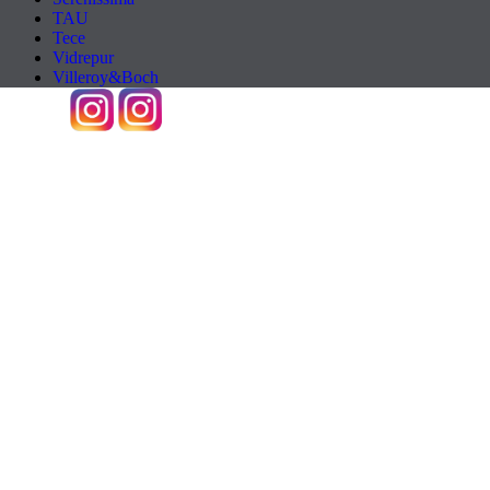
TAU
Tece
Vidrepur
Villeroy&Boch