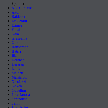
Бренды
Ape Ceramica
Axor
Baldocer
Ecoceramic
Equipe
Fanal
Gala
Grespania
Grohe
Hansgrohe
Hatria
Jika
Keraben
Kerasan
Laufen
Mainzu
Margaroli
Nicolazzi
Noken
Novellini
Porcelanosa
Sanindusa
Sanit
Serenissima