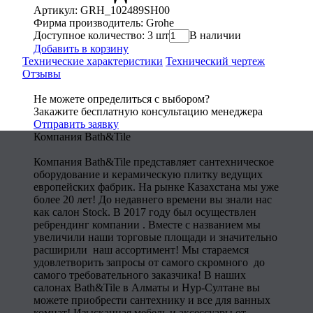
Артикул: GRH_102489SH00
Фирма производитель: Grohe
Доступное количество: 3 шт
В наличии
Добавить в корзину
Технические характеристики
Технический чертеж
Отзывы
Не можете определиться с выбором?
Закажите бесплатную консультацию менеджера
Отправить заявку
Компания Bath&Tile
Компания Bath&Tile представляет сантехническое
оборудование и керамическую плитку ведущих
европейских фабрик. На рынке Казахстана мы уже
более 20 лет! До недавнего времени вы знали нас
как салон Stock. В 2017 году был осуществлен
ребрендинг компании . Вместе с названием мы
увеличили наши торговые площади и значительно
расширили наш ассортимент! Мы стараемся
удовлетворить запросы от самого скромного до
самого требовательного заказчика! В наших
салонах Bath&Tile в Алматы и Нур-Султане вы
можете приобрести сантехнику и все для ванных
комнат! Изысканная мебель и аксессуары от