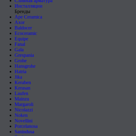
Сливная арматура
Инсталляции
Бренды
Ape Ceramica
Axor
Baldocer
Ecoceramic
Equipe
Fanal
Gala
Grespania
Grohe
Hansgrohe
Hatria
Jika
Keraben
Kerasan
Laufen
Mainzu
Margaroli
Nicolazzi
Noken
Novellini
Porcelanosa
Sanindusa