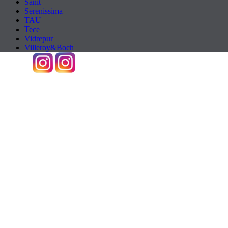
Sanit
Serenissima
TAU
Tece
Vidrepur
Villeroy&Boch