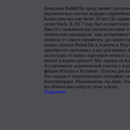
Компания Bath&Tile представляет сантехн
керамическую плитку ведущих европейски
Казахстана мы уже более 20 лет! До недав
салон Stock. В 2017 году был осуществлен
Вместе с названием мы увеличили наши т
значительно расширили наш ассортимент!
запросы от самого скромного до самого тр
наших салонах Bath&Tile в Алматы и Нур
приобрести сантехнику и все для ванных 
аксессуары от наших партнеров помогут 
акцент в вашем проекте! Мы лидеры на Ка
Ассортименту керамической плитки и кера
фабрик Италии и Испании . Плитка для в
Вы создадите неповторимую атмосферу сво
Контемпорари ,Минимализм, Ар-Деко, Лоф
вы обязательно найдете свою плитку
Подробнее