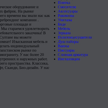
Плитка
ическое оборудование и
Смесители
х фабрик. На рынке
Аксессуары
него времени вы знали нас как
Раковины
 ребрендинг компании .
Унитазы
орговые площади и
Биде
 Мы стараемся удовлетворить
Мебель
ебовательного заказчика! В
Зеркала
-Султане вы можете
Полотенцесушители
комнат! Изысканная мебель и
Душ наборы
сделать индивидуальный
Ванны
захстанском рынке по
Писсуары
мограниту. У нас более 20
Сливная арматура
нутренних и наружных работ.
Инсталляции
его пространства. Классика,
т, Сканди, Био-дизайн. У нас