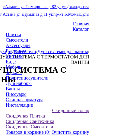
г.Алматы ул.Тимирязева д.82 уг.ул.Джандосова
г.Астана ул.Дауылпаз д.11 уг.пр-кт Б.Момышулы
Главная
Каталог
Плитка
Смесители
Аксессуары
Раковины
укция
/
Смесители
/
Душ системы для ванны
/
Унитазы
02 ДУШ СИСТЕМА С ТЕРМОСТАТОМ ДЛЯ
Биде
ВАННЫ
Мебель
 ДУШ СИСТЕМА С
Зеркала
ННЫ
Полотенцесушители
Душ наборы
Ванны
Писсуары
Сливная арматура
Инсталляции
Скидочный товар
Скидочная Плитка
Скидочная Сантехника
Скидочные Смесители
Товаров в корзине
(0)
Очистить корзину