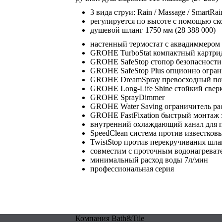
3 вида струи: Rain / Massage / SmartRai
регулируется по высоте с помощью ск
душевой шланг 1750 мм (28 388 000)
настенный термостат с аквадиммером
GROHE TurboStat компактный картри
GROHE SafeStop стопор безопасности
GROHE SafeStop Plus опционно огран
GROHE DreamSpray превосходный по
GROHE Long-Life Shine cтойкий све
GROHE SprayDimmer
GROHE Water Saving ограничитель рас
GROHE FastFixation быстрый монтаж з
внутренний охлаждающий канал для 
SpeedClean система против известков
TwistStop против перекручивания шла
совместим с проточным водонагревате
минимальный расход воды 7л/мин
профессиональная серия
Компания Bath&Tile