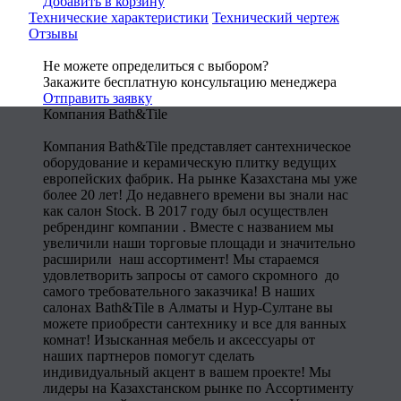
Добавить в корзину
Технические характеристики
Технический чертеж
Отзывы
Не можете определиться с выбором?
Закажите бесплатную консультацию менеджера
Отправить заявку
Компания Bath&Tile
Компания Bath&Tile представляет сантехническое
оборудование и керамическую плитку ведущих
европейских фабрик. На рынке Казахстана мы уже
более 20 лет! До недавнего времени вы знали нас
как салон Stock. В 2017 году был осуществлен
ребрендинг компании . Вместе с названием мы
увеличили наши торговые площади и значительно
расширили наш ассортимент! Мы стараемся
удовлетворить запросы от самого скромного до
самого требовательного заказчика! В наших
салонах Bath&Tile в Алматы и Нур-Султане вы
можете приобрести сантехнику и все для ванных
комнат! Изысканная мебель и аксессуары от
наших партнеров помогут сделать
индивидуальный акцент в вашем проекте! Мы
лидеры на Казахстанском рынке по Ассортименту