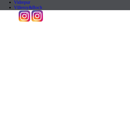
Vidrepur
Villeroy&Boch