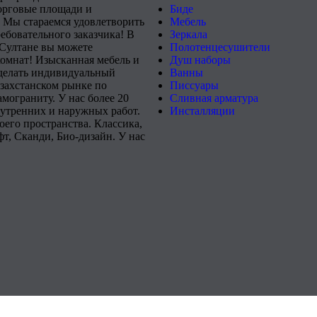
орговые площади и
Биде
 Мы стараемся удовлетворить
Мебель
ебовательного заказчика! В
Зеркала
-Султане вы можете
Полотенцесушители
комнат! Изысканная мебель и
Душ наборы
сделать индивидуальный
Ванны
захстанском рынке по
Писсуары
мограниту. У нас более 20
Сливная арматура
нутренних и наружных работ.
Инсталляции
его пространства. Классика,
т, Сканди, Био-дизайн. У нас