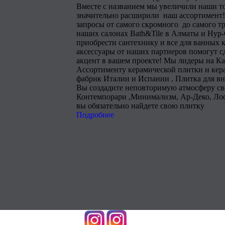
Вместе с названием мы увеличили наши т
значительно расширили наш ассортимент!
запросы от самого скромного до самого тр
наших салонах Bath&Tile в Алматы и Нур
приобрести сантехнику и все для ванных 
аксессуары от наших партнеров помогут 
акцент в вашем проекте! Мы лидеры на Ка
Ассортименту керамической плитки и кера
фабрик Италии и Испании . Плитка для в
Вы создадите неповторимую атмосферу сво
Контемпорари ,Минимализм, Ар-Деко, Лоф
вы обязательно найдете свою плитку
Подробнее