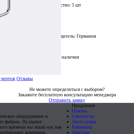
Доступное количество: 5 шт
Цвет: Хром
Страна производитель: Германия
В наличии
 чертеж
Отзывы
Не можете определиться с выбором?
Закажите бесплатную консультацию менеджера
Отправить заявку
Продукция
Плитка
ическое оборудование и
Смесители
х фабрик. На рынке
Аксессуары
него времени вы знали нас как
Раковины
 ребрендинг компании .
Унитазы