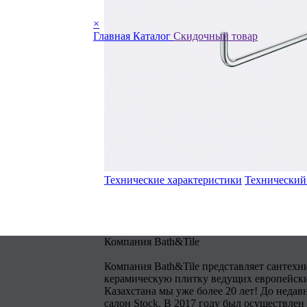
×
Главная
Каталог
Скидочный товар
Технические характеристики
Технический
Компания Bath&Tile
Компания Bath&Tile представляет сантехн
керамическую плитку ведущих европейски
Казахстана мы уже более 20 лет! До недав
салон Stock. В 2017 году был осуществлен