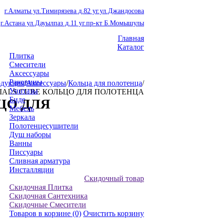
г.Алматы ул.Тимирязева д.82 уг.ул.Джандосова
г.Астана ул.Дауылпаз д.11 уг.пр-кт Б.Момышулы
Главная
Каталог
Плитка
Смесители
Аксессуары
Раковины
дукция
/
Аксессуары
/
Кольца для полотенца
/
Унитазы
IALS CUBE КОЛЬЦО ДЛЯ ПОЛОТЕНЦА
Биде
ЦО ДЛЯ
Мебель
Зеркала
Полотенцесушители
Душ наборы
Ванны
Писсуары
Сливная арматура
Инсталляции
Скидочный товар
Скидочная Плитка
Скидочная Сантехника
Скидочные Смесители
Товаров в корзине
(0)
Очистить корзину