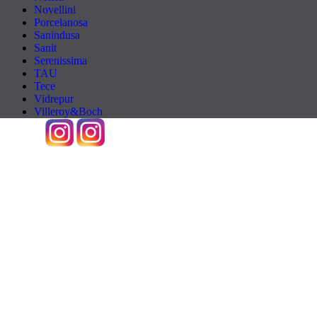
Novellini
Porcelanosa
Sanindusa
Sanit
Serenissima
TAU
Tece
Vidrepur
Villeroy&Boch