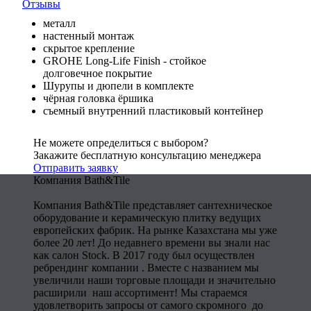
Отзывы
металл
настенный монтаж
скрытое крепление
GROHE Long-Life Finish - стойкое
долговечное покрытие
Шурупы и дюпели в комплекте
чёрная головка ёршика
съемный внутренний пластиковый контейнер
Не можете определиться с выбором?
Закажите бесплатную консультацию менеджера
Отправить заявку
Компания Bath&Tile
Компания Bath&Tile представляет сантехническое
оборудование и керамическую плитку ведущих
европейских фабрик. На рынке Казахстана мы уже
более 20 лет! До недавнего времени вы знали нас
как салон Stock. В 2017 году был осуществлен
ребрендинг компании . Вместе с названием мы
увеличили наши торговые площади и значительно
расширили наш ассортимент! Мы стараемся
удовлетворить запросы от самого скромного до