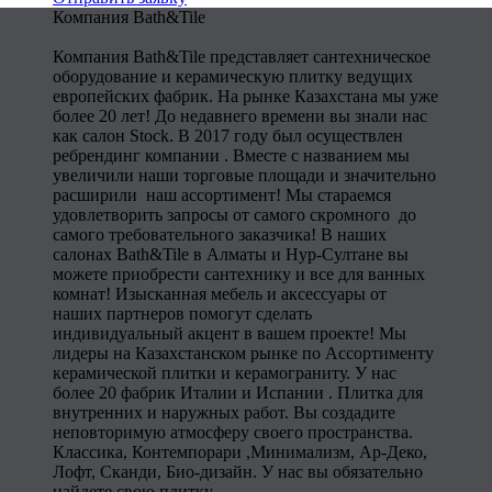
Компания Bath&Tile
Компания Bath&Tile представляет сантехническое
оборудование и керамическую плитку ведущих
европейских фабрик. На рынке Казахстана мы уже
более 20 лет! До недавнего времени вы знали нас
как салон Stock. В 2017 году был осуществлен
ребрендинг компании . Вместе с названием мы
увеличили наши торговые площади и значительно
расширили наш ассортимент! Мы стараемся
удовлетворить запросы от самого скромного до
самого требовательного заказчика! В наших
салонах Bath&Tile в Алматы и Нур-Султане вы
можете приобрести сантехнику и все для ванных
комнат! Изысканная мебель и аксессуары от
наших партнеров помогут сделать
индивидуальный акцент в вашем проекте! Мы
лидеры на Казахстанском рынке по Ассортименту
керамической плитки и керамограниту. У нас
более 20 фабрик Италии и Испании . Плитка для
внутренних и наружных работ. Вы создадите
неповторимую атмосферу своего пространства.
Классика, Контемпорари ,Минимализм, Ар-Деко,
Лофт, Сканди, Био-дизайн. У нас вы обязательно
найдете свою плитку