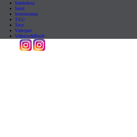
Sanindusa
Sanit
Serenissima
TAU
Tece
Vidrepur
Villeroy&Boch