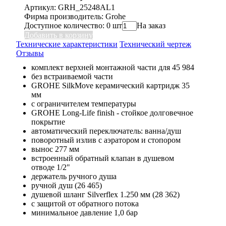
Артикул: GRH_25248AL1
Фирма производитель: Grohe
Доступное количество: 0 шт
На заказ
Добавить в корзину
Технические характеристики
Технический чертеж
Отзывы
комплект верхней монтажной части для 45 984
без встраиваемой части
GROHE SilkMove керамический картридж 35
мм
с ограничителем температуры
GROHE Long-Life finish - стойкое долговечное
покрытие
автоматический переключатель: ванна/душ
поворотный излив с аэратором и стопором
вынос 277 мм
встроенный обратный клапан в душевом
отводе 1/2"
держатель ручного душа
ручной душ (26 465)
душевой шланг Silverflex 1.250 мм (28 362)
с защитой от обратного потока
минимальное давление 1,0 бар