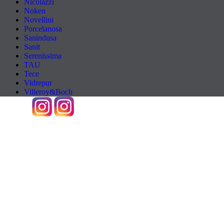
Nicolazzi
Noken
Novellini
Porcelanosa
Sanindusa
Sanit
Serenissima
TAU
Tece
Vidrepur
Villeroy&Boch