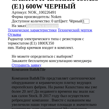
(E1) 600W ЧЕРНЫЙ
Артикул: NOK_100226491
Фирма производитель: Noken
Доступное количество: 0 шт
Цвет: Чёрный
На заказ
Добавить в корзину
Технические характеристики
Технический чертеж
Отзывы
Радиатор электрического типа с резистором с
термостатом (E1) 1800X350
mm. Набор крючков входит в комплект.
Не можете определиться с выбором?
Закажите бесплатную консультацию менеджера
Отправить заявку
Компания Bath&Tile
Компания Bath&Tile представляет сантехническое
оборудование и керамическую плитку ведущих
европейских фабрик. На рынке Казахстана мы уже
более 20 лет! До недавнего времени вы знали нас
как салон Stock. В 2017 году был осуществлен
ребрендинг компании . Вместе с названием мы
увеличили наши торговые площади и значительно
расширили наш ассортимент! Мы стараемся