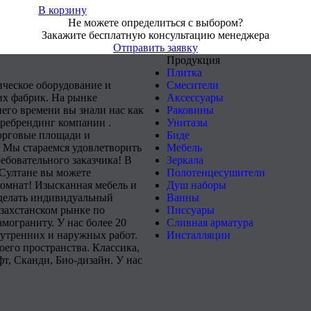
В корзину
Не можете определиться с выбором?
Закажите бесплатную консультацию менеджера
Отправить заявку
Продукция
Плитка
ическое оборудование и
Смесители
х фабрик. На рынке
Аксессуары
него времени вы знали нас как
Раковины
 ребрендинг компании .
Унитазы
орговые площади и
Биде
 Мы стараемся удовлетворить
Мебель
ебовательного заказчика! В
Зеркала
-Султане вы можете
Полотенцесушители
комнат! Изысканная мебель и
Душ наборы
сделать индивидуальный
Ванны
захстанском рынке по
Писсуары
мограниту. У нас более 20
Сливная арматура
нутренних и наружных работ.
Инсталляции
его пространства. Классика,
т, Сканди, Био-дизайн. У нас