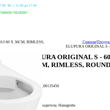
17:00. ВС с 12:00 до 17:00
(нажать для связи
)
АЗ 60 X 36CM, RIMLESS,
Главная
/
Продук
ELUPURA ORIGINAL S - 
ELUPURA ORIGINAL S - 60
X 36CM, RIMLESS, ROUN
Артикул: HG_60135450
Фирма производитель: Hansgrohe