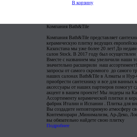
В корзину
Компания Bath&Tile
Компания Bath&Tile представляет сантехн
керамическую плитку ведущих европейски
Казахстана мы уже более 20 лет! До недав
салон Stock. В 2017 году был осуществлен
Вместе с названием мы увеличили наши т
значительно расширили наш ассортимент!
запросы от самого скромного до самого тр
наших салонах Bath&Tile в Алматы и Нур
приобрести сантехнику и все для ванных 
аксессуары от наших партнеров помогут 
акцент в вашем проекте! Мы лидеры на Ка
Ассортименту керамической плитки и кера
фабрик Италии и Испании . Плитка для в
Вы создадите неповторимую атмосферу сво
Контемпорари ,Минимализм, Ар-Деко, Лоф
вы обязательно найдете свою плитку
Подробнее