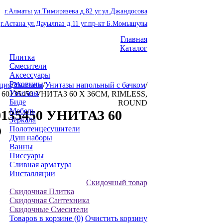
г.Алматы ул.Тимирязева д.82 уг.ул.Джандосова
г.Астана ул.Дауылпаз д.11 уг.пр-кт Б.Момышулы
Главная
Каталог
Плитка
Смесители
Аксессуары
Раковины
ция
/
Унитазы
/
Унитазы напольный с бачком
/
Унитазы
60135450 УНИТАЗ 60 X 36CM, RIMLESS,
Биде
ROUND
Мебель
135450 УНИТАЗ 60
Зеркала
D
Полотенцесушители
Душ наборы
Ванны
Писсуары
Сливная арматура
Инсталляции
Скидочный товар
Скидочная Плитка
Скидочная Сантехника
Скидочные Смесители
Товаров в корзине
(0)
Очистить корзину