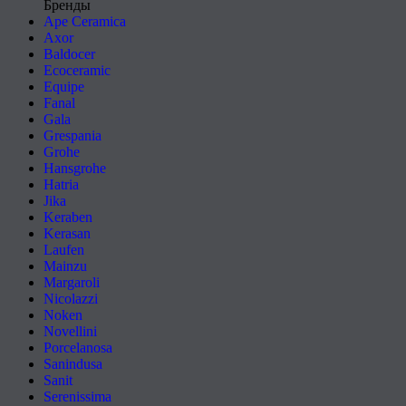
Бренды
Ape Ceramica
Axor
Baldocer
Ecoceramic
Equipe
Fanal
Gala
Grespania
Grohe
Hansgrohe
Hatria
Jika
Keraben
Kerasan
Laufen
Mainzu
Margaroli
Nicolazzi
Noken
Novellini
Porcelanosa
Sanindusa
Sanit
Serenissima