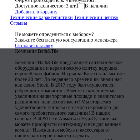
Фирма производитель: Villeroy&Boch
Доступное количество: 3 шт
В наличии
Добавить в корзину
Технические характеристики
Технический чертеж
Отзывы
Не можете определиться с выбором?
Закажите бесплатную консультацию менеджера
Отправить заявку
Компания Bath&Tile
Компания Bath&Tile представляет сантехническое
оборудование и керамическую плитку ведущих
европейских фабрик. На рынке Казахстана мы уже
более 20 лет! До недавнего времени вы знали нас
как салон Stock. В 2017 году был осуществлен
ребрендинг компании . Вместе с названием мы
увеличили наши торговые площади и значительно
расширили наш ассортимент! Мы стараемся
удовлетворить запросы от самого скромного до
самого требовательного заказчика! В наших
салонах Bath&Tile в Алматы и Нур-Султане вы
можете приобрести сантехнику и все для ванных
комнат! Изысканная мебель и аксессуары от
наших партнеров помогут сделать