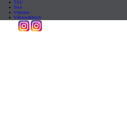
TAU
Tece
Vidrepur
Villeroy&Boch