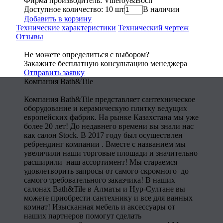
Фирма производитель: Villeroy&Boch
Доступное количество: 10 шт
В наличии
Добавить в корзину
Технические характеристики
Технический чертеж
Отзывы
Не можете определиться с выбором?
Закажите бесплатную консультацию менеджера
Отправить заявку
Компания Bath&Tile
Компания Bath&Tile представляет сантехническое
оборудование и керамическую плитку ведущих
европейских фабрик. На рынке Казахстана мы уже
более 20 лет! До недавнего времени вы знали нас
как салон Stock. В 2017 году был осуществлен
ребрендинг компании . Вместе с названием мы
увеличили наши торговые площади и значительно
расширили наш ассортимент! Мы стараемся
удовлетворить запросы от самого скромного до
самого требовательного заказчика! В наших
салонах Bath&Tile в Алматы и Нур-Султане вы
можете приобрести сантехнику и все для ванных
комнат! Изысканная мебель и аксессуары от
наших партнеров помогут сделать