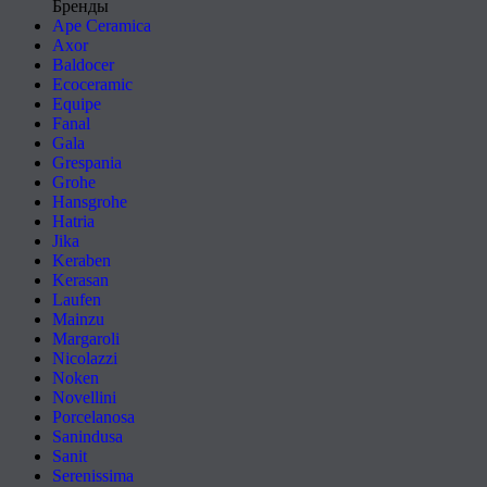
Бренды
Ape Ceramica
Axor
Baldocer
Ecoceramic
Equipe
Fanal
Gala
Grespania
Grohe
Hansgrohe
Hatria
Jika
Keraben
Kerasan
Laufen
Mainzu
Margaroli
Nicolazzi
Noken
Novellini
Porcelanosa
Sanindusa
Sanit
Serenissima