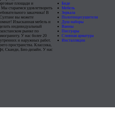
орговые площади и
Биде
 Мы стараемся удовлетворить
Мебель
ебовательного заказчика! В
Зеркала
-Султане вы можете
Полотенцесушители
комнат! Изысканная мебель и
Душ наборы
сделать индивидуальный
Ванны
захстанском рынке по
Писсуары
мограниту. У нас более 20
Сливная арматура
нутренних и наружных работ.
Инсталляции
его пространства. Классика,
т, Сканди, Био-дизайн. У нас