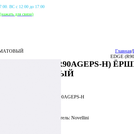
17:00. ВС с 12:00 до 17:00
(нажать для связи
)
Й МАТОВЫЙ
Главная
/
EDGE (R9
EDGE (R90AGEPS-H) ЁР
МАТОВЫЙ
Артикул: NVL_R90AGEPS-H
Фирма производитель: Novellini