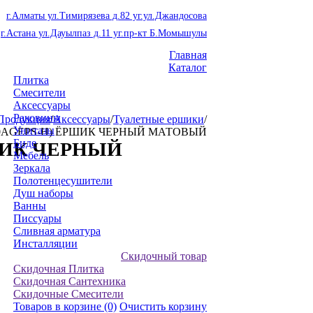
г.Алматы ул.Тимирязева д.82 уг.ул.Джандосова
г.Астана ул.Дауылпаз д.11 уг.пр-кт Б.Момышулы
Главная
Каталог
Плитка
Смесители
Аксессуары
Раковины
Продукция
/
Аксессуары
/
Туалетные ершики
/
Унитазы
0AGEPS-H) ЁРШИК ЧЕРНЫЙ МАТОВЫЙ
Биде
ШИК ЧЕРНЫЙ
Мебель
Зеркала
Полотенцесушители
Душ наборы
Ванны
Писсуары
Сливная арматура
Инсталляции
Скидочный товар
Скидочная Плитка
Скидочная Сантехника
Скидочные Смесители
Товаров в корзине
(0)
Очистить корзину