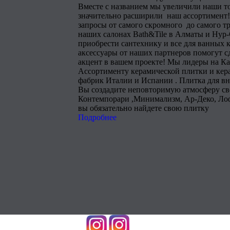
Вместе с названием мы увеличили наши т
значительно расширили наш ассортимент!
запросы от самого скромного до самого тр
наших салонах Bath&Tile в Алматы и Нур
приобрести сантехнику и все для ванных 
аксессуары от наших партнеров помогут 
акцент в вашем проекте! Мы лидеры на Ка
Ассортименту керамической плитки и кера
фабрик Италии и Испании . Плитка для в
Вы создадите неповторимую атмосферу сво
Контемпорари ,Минимализм, Ар-Деко, Лоф
вы обязательно найдете свою плитку
Подробнее