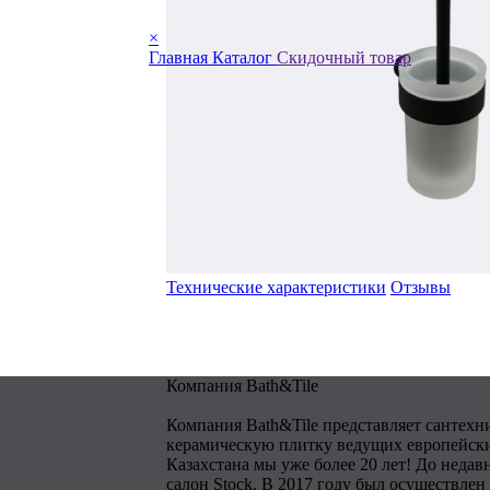
×
Главная
Каталог
Скидочный товар
Технические характеристики
Отзывы
Компания Bath&Tile
Компания Bath&Tile представляет сантехн
керамическую плитку ведущих европейски
Казахстана мы уже более 20 лет! До недав
салон Stock. В 2017 году был осуществлен