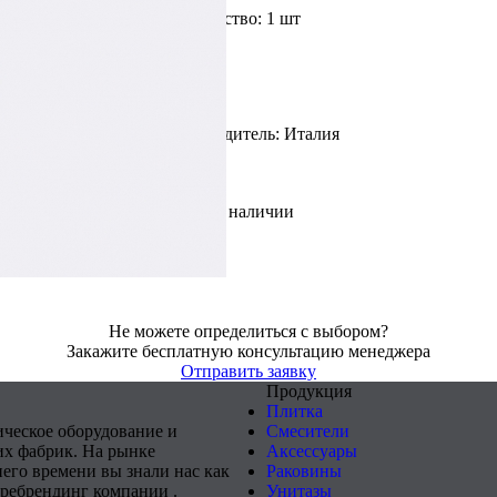
Доступное количество: 1 шт
Цвет: Чёрный
Страна производитель: Италия
В наличии
Не можете определиться с выбором?
Закажите бесплатную консультацию менеджера
Отправить заявку
Продукция
Плитка
ическое оборудование и
Смесители
х фабрик. На рынке
Аксессуары
него времени вы знали нас как
Раковины
 ребрендинг компании .
Унитазы