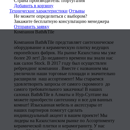
Страна производитель: Португалия
Добавить в корзину
Технические характеристики
Отзывы
Не можете определиться с выбором?
Закажите бесплатную консультацию менеджера
Отправить заявку
Компания Bath&Tile
Компания Bath&Tile представляет сантехническое
оборудование и керамическую плитку ведущих
европейских фабрик. На рынке Казахстана мы уже
более 20 лет! До недавнего времени вы знали нас
как салон Stock. В 2017 году был осуществлен
ребрендинг компании . Вместе с названием мы
увеличили наши торговые площади и значительно
расширили наш ассортимент! Мы стараемся
удовлетворить запросы от самого скромного до
самого требовательного заказчика! В наших
салонах Bath&Tile в Алматы и Нур-Султане вы
можете приобрести сантехнику и все для ванных
комнат! Изысканная мебель и аксессуары от
наших партнеров помогут сделать
индивидуальный акцент в вашем проекте! Мы
лидеры на Казахстанском рынке по Ассортименту
керамической плитки и керамограниту. У нас