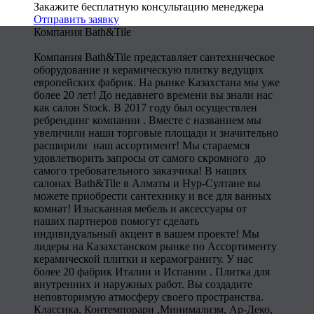
Закажите бесплатную консультацию менеджера
Отправить заявку
Компания Bath&Tile
Компания Bath&Tile представляет сантехническое
оборудование и керамическую плитку ведущих
европейских фабрик. На рынке Казахстана мы уже
более 20 лет! До недавнего времени вы знали нас
как салон Stock. В 2017 году был осуществлен
ребрендинг компании . Вместе с названием мы
увеличили наши торговые площади и значительно
расширили наш ассортимент! Мы стараемся
удовлетворить запросы от самого скромного до
самого требовательного заказчика! В наших
салонах Bath&Tile в Алматы и Нур-Султане вы
можете приобрести сантехнику и все для ванных
комнат! Изысканная мебель и аксессуары от
наших партнеров помогут сделать
индивидуальный акцент в вашем проекте! Мы
лидеры на Казахстанском рынке по Ассортименту
керамической плитки и керамограниту. У нас
более 20 фабрик Италии и Испании . Плитка для
внутренних и наружных работ. Вы создадите
неповторимую атмосферу своего пространства.
Классика, Контемпорари ,Минимализм, Ар-Деко,