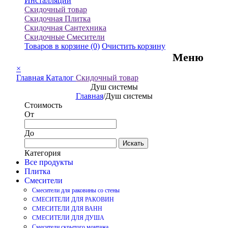
Инсталляции
Скидочный товар
Скидочная Плитка
Скидочная Сантехника
Скидочные Смесители
Товаров в корзине
(0)
Очистить корзину
Меню
×
Главная
Каталог
Скидочный товар
Душ системы
Главная
/
Душ системы
Стоимость
От
До
Искать
Категория
Все продукты
Плитка
Смесители
Смесители для раковины со стены
СМЕСИТЕЛИ ДЛЯ РАКОВИН
СМЕСИТЕЛИ ДЛЯ ВАНН
СМЕСИТЕЛИ ДЛЯ ДУША
Смесители скрытого монтажа