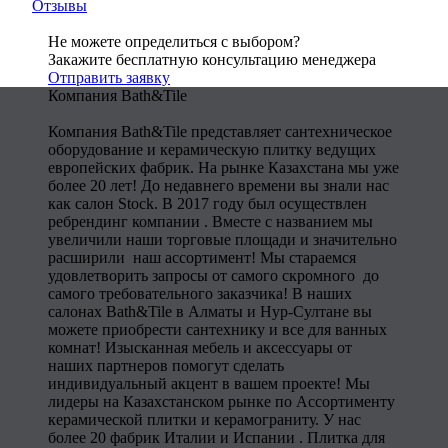
Отзывы
Не можете определиться с выбором?
Закажите бесплатную консультацию менеджера
Отправить заявку
Компания Bath&Tile
Компания Bath&Tile представляет сантехническое
оборудование и керамическую плитку ведущих
европейских фабрик. На рынке Казахстана мы уже
более 20 лет! До недавнего времени вы знали нас
как салон Stock. В 2017 году был осуществлен
ребрендинг компании . Вместе с названием мы
увеличили наши торговые площади и значительно
расширили наш ассортимент! Мы стараемся
удовлетворить запросы от самого скромного до
самого требовательного заказчика! В наших
салонах Bath&Tile в Алматы и Нур-Султане вы
можете приобрести сантехнику и все для ванных
комнат! Изысканная мебель и аксессуары от
наших партнеров помогут сделать
индивидуальный акцент в вашем проекте! Мы
лидеры на Казахстанском рынке по Ассортименту
керамической плитки и керамограниту. У нас
более 20 фабрик Италии и Испании . Плитка для