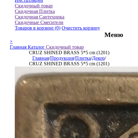
Инсталляции
Скидочный товар
Скидочная Плитка
Скидочная Сантехника
Скидочные Смесители
Товаров в корзине
(0)
Очистить корзину
Меню
×
Главная
Каталог
Скидочный товар
CRUZ SHINED BRASS 5*5 cm (1201)
Главная
/
Продукция
/
Плитка
/
Декор
/
CRUZ SHINED BRASS 5*5 cm (1201)