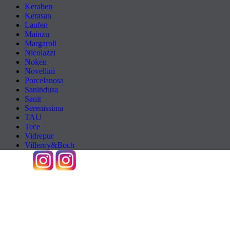
Keraben
Kerasan
Laufen
Mainzu
Margaroli
Nicolazzi
Noken
Novellini
Porcelanosa
Sanindusa
Sanit
Serenissima
TAU
Tece
Vidrepur
Villeroy&Boch