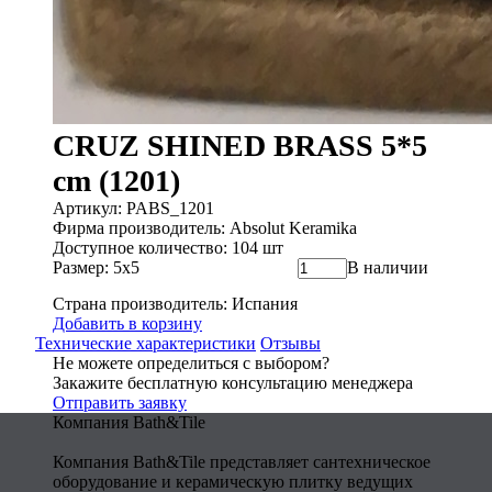
CRUZ SHINED BRASS 5*5
cm (1201)
Артикул: PABS_1201
Фирма производитель: Absolut Keramika
Доступное количество: 104 шт
Размер: 5x5
В наличии
Страна производитель: Испания
Добавить в корзину
Технические характеристики
Отзывы
Не можете определиться с выбором?
Закажите бесплатную консультацию менеджера
Отправить заявку
Компания Bath&Tile
Компания Bath&Tile представляет сантехническое
оборудование и керамическую плитку ведущих