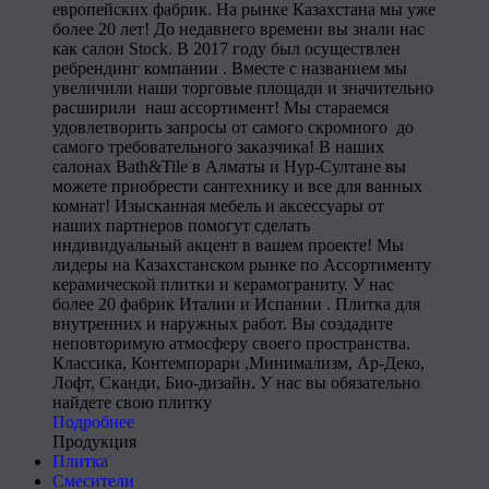
европейских фабрик. На рынке Казахстана мы уже
более 20 лет! До недавнего времени вы знали нас
как салон Stock. В 2017 году был осуществлен
ребрендинг компании . Вместе с названием мы
увеличили наши торговые площади и значительно
расширили наш ассортимент! Мы стараемся
удовлетворить запросы от самого скромного до
самого требовательного заказчика! В наших
салонах Bath&Tile в Алматы и Нур-Султане вы
можете приобрести сантехнику и все для ванных
комнат! Изысканная мебель и аксессуары от
наших партнеров помогут сделать
индивидуальный акцент в вашем проекте! Мы
лидеры на Казахстанском рынке по Ассортименту
керамической плитки и керамограниту. У нас
более 20 фабрик Италии и Испании . Плитка для
внутренних и наружных работ. Вы создадите
неповторимую атмосферу своего пространства.
Классика, Контемпорари ,Минимализм, Ар-Деко,
Лофт, Сканди, Био-дизайн. У нас вы обязательно
найдете свою плитку
Подробнее
Продукция
Плитка
Смесители