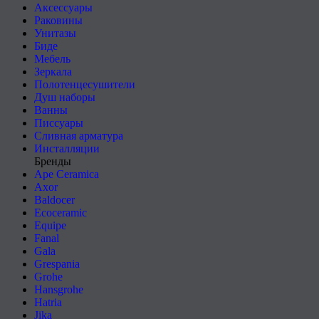
Аксессуары
Раковины
Унитазы
Биде
Мебель
Зеркала
Полотенцесушители
Душ наборы
Ванны
Писсуары
Сливная арматура
Инсталляции
Бренды
Ape Ceramica
Axor
Baldocer
Ecoceramic
Equipe
Fanal
Gala
Grespania
Grohe
Hansgrohe
Hatria
Jika