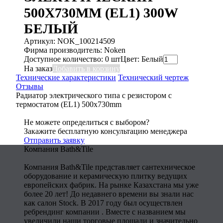
500X730MM (EL1) 300W
БЕЛЫЙ
Артикул: NOK_100214509
Фирма производитель: Noken
Доступное количество: 0 шт
Цвет: Белый
На заказ
Добавить в корзину
Технические характеристики
Технический чертеж
Отзывы
Радиатор электрического типа с резистором с
термостатом (EL1) 500x730mm
Не можете определиться с выбором?
Закажите бесплатную консультацию менеджера
Отправить заявку
Компания Bath&Tile
Компания Bath&Tile представляет сантехническое
оборудование и керамическую плитку ведущих
европейских фабрик. На рынке Казахстана мы уже
более 20 лет! До недавнего времени вы знали нас
как салон Stock. В 2017 году был осуществлен
ребрендинг компании . Вместе с названием мы
увеличили наши торговые площади и значительно