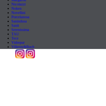
Nicolazzi
Noken
Novellini
Porcelanosa
Sanindusa
Sanit
Serenissima
TAU
Tece
Vidrepur
Villeroy&Boch