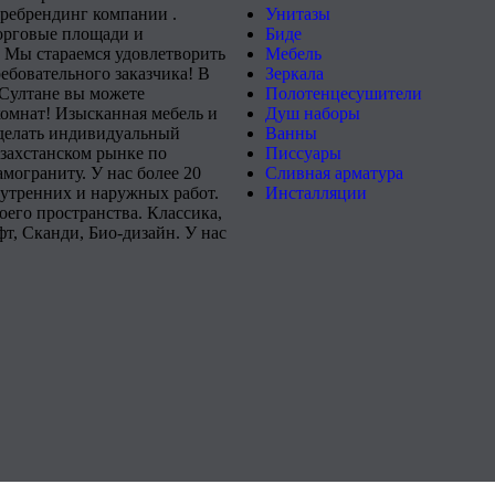
 ребрендинг компании .
Унитазы
орговые площади и
Биде
 Мы стараемся удовлетворить
Мебель
ебовательного заказчика! В
Зеркала
-Султане вы можете
Полотенцесушители
комнат! Изысканная мебель и
Душ наборы
сделать индивидуальный
Ванны
захстанском рынке по
Писсуары
мограниту. У нас более 20
Сливная арматура
нутренних и наружных работ.
Инсталляции
его пространства. Классика,
т, Сканди, Био-дизайн. У нас