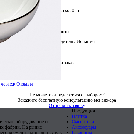
Доступное количество: 0 шт
Цвет: Белый/Золото
Страна производитель: Испания
На заказ
 чертеж
Отзывы
Не можете определиться с выбором?
Закажите бесплатную консультацию менеджера
Отправить заявку
Продукция
Плитка
ическое оборудование и
Смесители
х фабрик. На рынке
Аксессуары
него времени вы знали нас как
Раковины