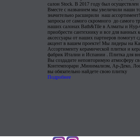
салон Stock. В 2017 году был осуществлен
Вместе с названием мы увеличили наши т
значительно расширили наш ассортимент!
запросы от самого скромного до самого тр
наших салонах Bath&Tile в Алматы и Нур
приобрести сантехнику и все для ванных 
аксессуары от наших партнеров помогут 
акцент в вашем проекте! Мы лидеры на Ка
Ассортименту керамической плитки и кера
фабрик Италии и Испании . Плитка для в
Вы создадите неповторимую атмосферу сво
Контемпорари ,Минимализм, Ар-Деко, Лоф
вы обязательно найдете свою плитку
Подробнее