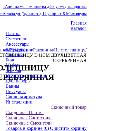
г.Алматы ул.Тимирязева д.82 уг.ул.Джандосова
г.Астана ул.Дауылпаз д.11 уг.пр-кт Б.Момышулы
Главная
Каталог
Плитка
Смесители
Аксессуары
Раковины
вная
/
Продукция
/
Раковины
/
На столешницу
/
Унитазы
 СТОЛЕШНИЦУ D41СМ ДВУХЦВЕТНАЯ
Биде
СЕРЕБРЯННАЯ
Мебель
ТОЛЕШНИЦУ
Зеркала
ЕРЕБРЯННАЯ
Полотенцесушители
Душ наборы
Ванны
Писсуары
Сливная арматура
Инсталляции
Скидочный товар
Скидочная Плитка
Скидочная Сантехника
Скидочные Смесители
Товаров в корзине
(0)
Очистить корзину