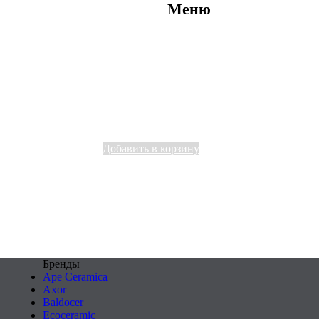
Меню
Добавить в корзину
Бренды
Ape Ceramica
Axor
Baldocer
Ecoceramic