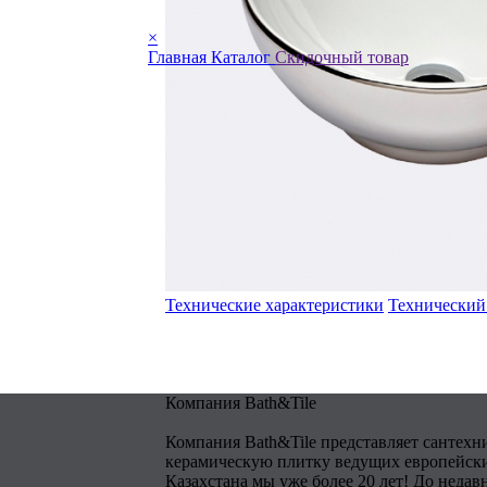
×
Главная
Каталог
Скидочный товар
Технические характеристики
Технический
Компания Bath&Tile
Компания Bath&Tile представляет сантехн
керамическую плитку ведущих европейски
Казахстана мы уже более 20 лет! До недав