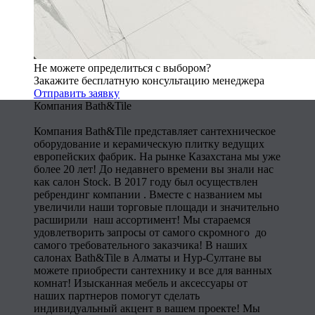
Не можете определиться с выбором?
Закажите бесплатную консультацию менеджера
Отправить заявку
Компания Bath&Tile
Компания Bath&Tile представляет сантехническое
оборудование и керамическую плитку ведущих
европейских фабрик. На рынке Казахстана мы уже
более 20 лет! До недавнего времени вы знали нас
как салон Stock. В 2017 году был осуществлен
ребрендинг компании . Вместе с названием мы
увеличили наши торговые площади и значительно
расширили наш ассортимент! Мы стараемся
удовлетворить запросы от самого скромного до
самого требовательного заказчика! В наших
салонах Bath&Tile в Алматы и Нур-Султане вы
можете приобрести сантехнику и все для ванных
комнат! Изысканная мебель и аксессуары от
наших партнеров помогут сделать
индивидуальный акцент в вашем проекте! Мы