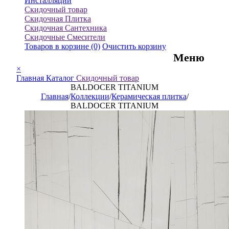
Инсталляции
Скидочный товар
Скидочная Плитка
Скидочная Сантехника
Скидочные Смесители
Товаров в корзине
(0)
Очистить корзину
Меню
×
Главная
Каталог
Скидочный товар
BALDOCER TITANIUM
Главная
/
Коллекции
/
Керамическая плитка
/
BALDOCER TITANIUM