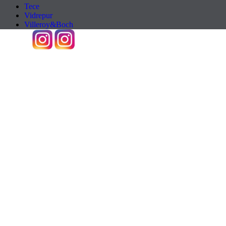
Tece
Vidrepur
Villeroy&Boch